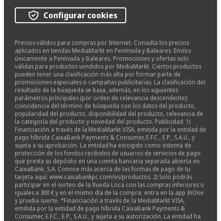
Configurar cookies
Precios válidos para compras por Internet. Consulta los precios
aplicados en tiendas MediaMarkt en Península y Baleares. Envíos
únicamente a Península y Baleares. Promociones y ofertas solo
válidas para productos vendidos por MediaMarkt. Ciertos productos
pueden tener una clasificación más alta por formar parte de
promociones especiales o campañas publicitarias. La clasificación del
resultado de la búsqueda se basa, además, en los siguientes
parámetros principales (por orden de relevancia descendente):
coincidencia del término de búsqueda con los datos del producto,
popularidad del producto, disponibilidad del producto, relevancia de
la categoría del producto y novedad del producto. Publicidad: 1)
Financiación a través de la MediaMarkt VISA, emitida por la entidad de
pago híbrida CaixaBank Payments & Consumer, E.F.C., E.P., S.A.U., y
sujeta a su aprobación. La entidad ha escogido como sistema de
protección de los fondos recibidos de usuarios de servicios de pago
que presta su depósito en una cuenta bancaria separada abierta en
CaixaBank, S.A. Conoce más acerca de las formas de pago de tu
tarjeta aquí: www.caixabankpc.com/es/productos. 2) Solo podrás
participar en el sorteo de la Rueda Loca con las compras inferiores o
iguales a 300 € y en el mismo día de la compra; entra en la app InOne
y prueba suerte. *Financiación a través de la MediaMarkt VISA,
emitida por la entidad de pago híbrida CaixaBank Payments &
Consumer, E.F.C., E.P., S.A.U., y sujeta a su autorización. La entidad ha