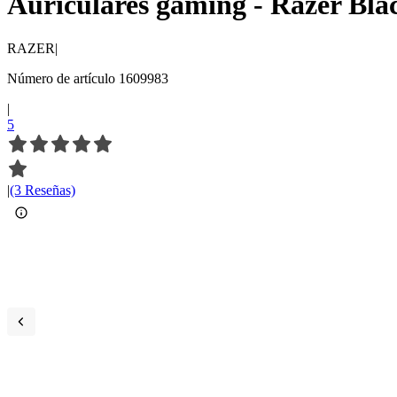
Auriculares gaming - Razer Bla
RAZER
|
Número de artículo 1609983
|
5
|
(3 Reseñas)