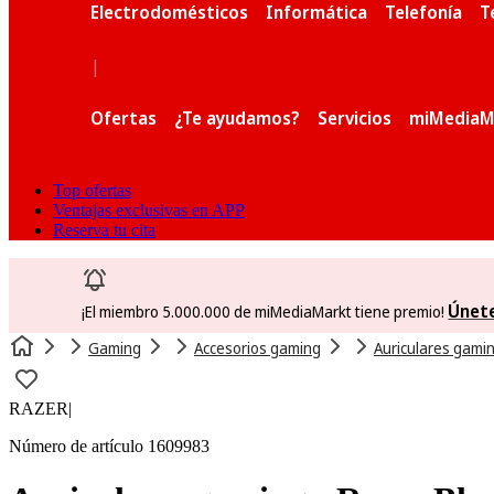
Electrodomésticos
Informática
Telefonía
T
|
Ofertas
¿Te ayudamos?
Servicios
miMediaM
Top ofertas
Ventajas exclusivas en APP
Reserva tu cita
Únet
¡El miembro 5.000.000 de miMediaMarkt tiene premio!
Gaming
Accesorios gaming
Auriculares gami
RAZER
|
Número de artículo 1609983