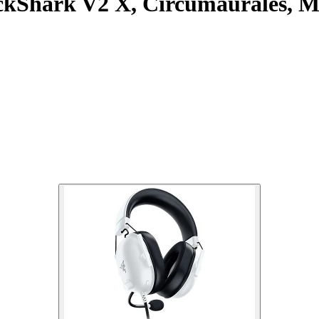
ckShark V2 X, Circumaurales, M