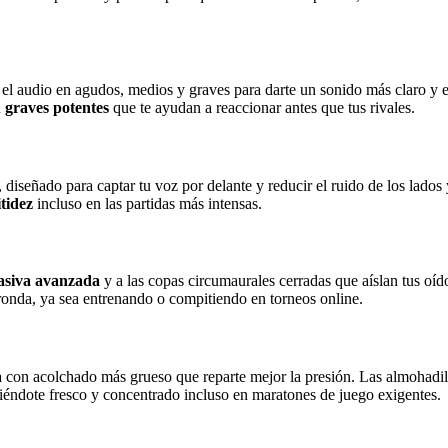
el audio en agudos, medios y graves para darte un sonido más claro y e
n
graves potentes
que te ayudan a reaccionar antes que tus rivales.
, diseñado para captar tu voz por delante y reducir el ruido de los lados 
tidez
incluso en las partidas más intensas.
pasiva avanzada
y a las copas circumaurales cerradas que aíslan tus oíd
ronda, ya sea entrenando o compitiendo en torneos online.
con acolchado más grueso que reparte mejor la presión. Las almohadill
iéndote fresco y concentrado incluso en maratones de juego exigentes.