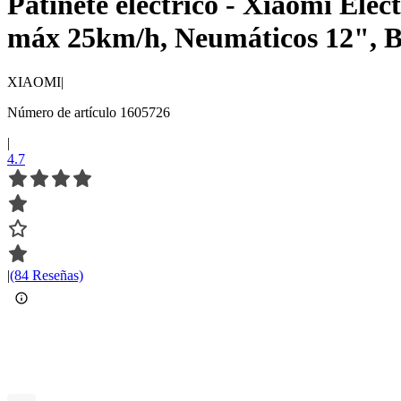
Patinete eléctrico - Xiaomi Elec
máx 25km/h, Neumáticos 12", B
XIAOMI
|
Número de artículo 1605726
|
4.7
|
(84 Reseñas)