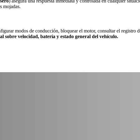
sero
) asegura una respuesta inmediata y controlada en cualquier situac
es mojadas.
figurar modos de conducción, bloquear el motor, consultar el registro d
l sobre velocidad, batería y estado general del vehículo.