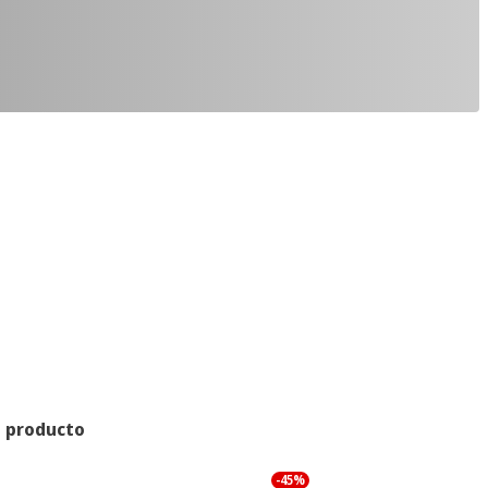
l producto
-45%