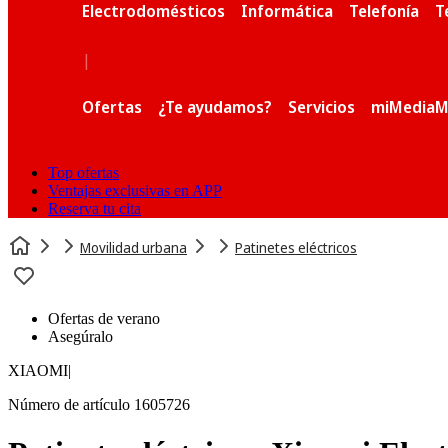
Electrodomésticos
Informática
Telefonía
T
|
Ofertas
¿Te ayudamos?
Servicios
miMediaM
Top ofertas
Ventajas exclusivas en APP
Reserva tu cita
Movilidad urbana
Patinetes eléctricos
Ofertas de verano
Asegúralo
XIAOMI
|
Número de artículo 1605726