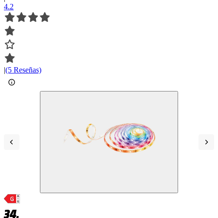
4.2
|
(5 Reseñas)
34,