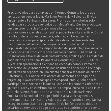
Precios válidos para compras por Internet. Consulta los precios
aplicados en tiendas MediaMarkt en Península y Baleares. Envíos
únicamente a Península y Baleares. Promociones y ofertas solo
válidas para productos vendidos por MediaMarkt. Ciertos productos
pueden tener una clasificación más alta por formar parte de
promociones especiales o campañas publicitarias. La clasificación del
resultado de la búsqueda se basa, además, en los siguientes
parámetros principales (por orden de relevancia descendente):
coincidencia del término de búsqueda con los datos del producto,
popularidad del producto, disponibilidad del producto, relevancia de
la categoría del producto y novedad del producto. Publicidad: 1)
Financiación a través de la MediaMarkt VISA, emitida por la entidad de
pago híbrida CaixaBank Payments & Consumer, E.F.C., E.P., S.A.U., y
sujeta a su aprobación. La entidad ha escogido como sistema de
protección de los fondos recibidos de usuarios de servicios de pago
que presta su depósito en una cuenta bancaria separada abierta en
CaixaBank, S.A. Conoce más acerca de las formas de pago de tu
tarjeta aquí: www.caixabankpc.com/es/productos. 2) Solo podrás
participar en el sorteo de la Rueda Loca con las compras inferiores o
iguales a 300 € y en el mismo día de la compra; entra en la app InOne
y prueba suerte. *Financiación a través de la MediaMarkt VISA,
emitida por la entidad de pago híbrida CaixaBank Payments &
Consumer, E.F.C., E.P., S.A.U., y sujeta a su autorización. La entidad ha
escogido como sistema de protección de los fondos recibidos de
usuarios de servicios de pago que presta su depósito en una cuenta