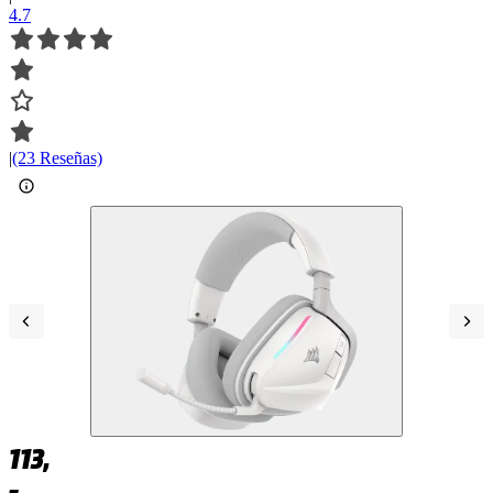
4.7
|
(23 Reseñas)
113,
–