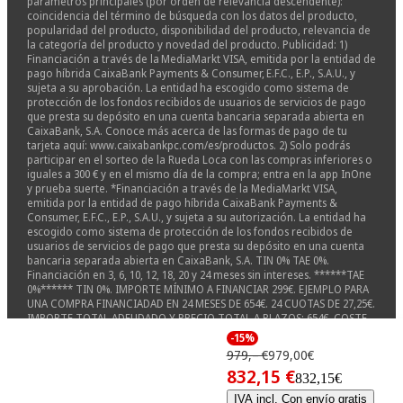
parámetros principales (por orden de relevancia descendente):
coincidencia del término de búsqueda con los datos del producto,
popularidad del producto, disponibilidad del producto, relevancia de
la categoría del producto y novedad del producto. Publicidad: 1)
Financiación a través de la MediaMarkt VISA, emitida por la entidad de
pago híbrida CaixaBank Payments & Consumer, E.F.C., E.P., S.A.U., y
sujeta a su aprobación. La entidad ha escogido como sistema de
protección de los fondos recibidos de usuarios de servicios de pago
que presta su depósito en una cuenta bancaria separada abierta en
CaixaBank, S.A. Conoce más acerca de las formas de pago de tu
tarjeta aquí: www.caixabankpc.com/es/productos. 2) Solo podrás
participar en el sorteo de la Rueda Loca con las compras inferiores o
iguales a 300 € y en el mismo día de la compra; entra en la app InOne
y prueba suerte. *Financiación a través de la MediaMarkt VISA,
emitida por la entidad de pago híbrida CaixaBank Payments &
Consumer, E.F.C., E.P., S.A.U., y sujeta a su autorización. La entidad ha
escogido como sistema de protección de los fondos recibidos de
usuarios de servicios de pago que presta su depósito en una cuenta
bancaria separada abierta en CaixaBank, S.A. TIN 0% TAE 0%.
Financiación en 3, 6, 10, 12, 18, 20 y 24 meses sin intereses. ******TAE
0%****** TIN 0%. IMPORTE MÍNIMO A FINANCIAR 299€. EJEMPLO PARA
UNA COMPRA FINANCIADAD EN 24 MESES DE 654€. 24 CUOTAS DE 27,25€.
IMPORTE TOTAL ADEUDADO Y PRECIO TOTAL A PLAZOS: 654€. COSTE
TOTAL DEL CRÉDITO E INTERESES: 0€. Sistema de amortización
-15%
francés. Financiación 0% Samsung ZFlip ZFold 8 Watch9 y Ultra2 válida
979,– €
979,00€
desde el 22/07/2026 15:00hs al 31/08/2026 23:59hs en nuestras tiendas
832,15 €
físicas, en mediamarkt.es y en la app, no acumulable a otras
832,15€
promociones. Conoce más acerca de las formas de pago de tu
IVA incl. Con envío gratis