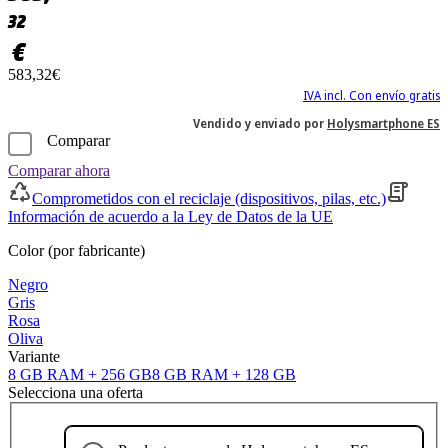
32
€
583,32€
IVA incl. Con envío gratis
Vendido y enviado por
Holysmartphone ES
Comparar
Comparar ahora
Comprometidos con el reciclaje (dispositivos, pilas, etc.)
Información de acuerdo a la Ley de Datos de la UE
Color (por fabricante)
Negro
Gris
Rosa
Oliva
Variante
8 GB RAM + 256 GB
8 GB RAM + 128 GB
Selecciona una oferta