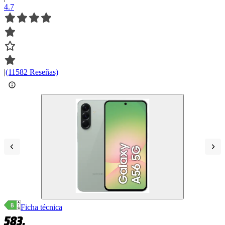
4.7
|
(11582 Reseñas)
Ficha técnica
583,