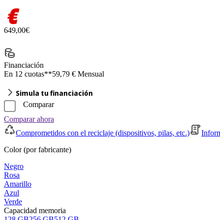
€
649,00€
Financiación
En 12 cuotas**
59,79 € Mensual
Simula tu financiación
Comparar
Comparar ahora
Comprometidos con el reciclaje (dispositivos, pilas, etc.)
Infor
Color (por fabricante)
Negro
Rosa
Amarillo
Azul
Verde
Capacidad memoria
128 GB
256 GB
512 GB