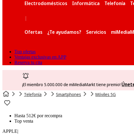
Electrodomésticos
Informática
Telefonía
T
|
Ofertas
¿Te ayudamos?
Servicios
miMediaM
Top ofertas
Ventajas exclusivas en APP
Reserva tu cita
Únet
¡El miembro 5.000.000 de miMediaMarkt tiene premio!
Telefonía
Smartphones
Móviles 5G
Hasta 512€ por recompra
Top venta
APPLE
|