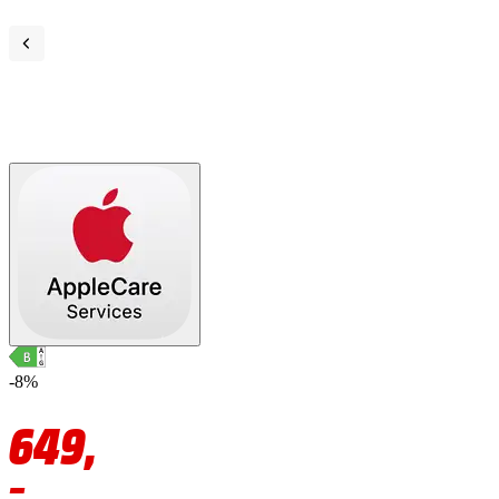
-8%
649,
–