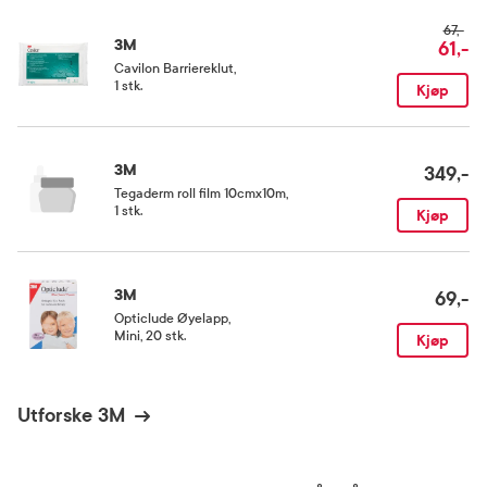
Oppbevaringsbetingelser
67,-
Rom (15-25 grader)
3M
61,-
Cavilon Barriereklut
,
1 stk.
Kjøp
3M
349,-
Tegaderm roll film 10cmx10m
,
1 stk.
Kjøp
3M
69,-
Opticlude Øyelapp
,
Mini, 20 stk.
Kjøp
Utforske 3M