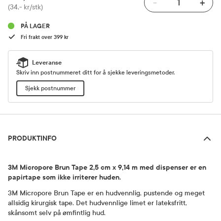
-
+
Pris
(34,- kr/stk)
PÅ LAGER
Fri frakt over 399 kr
Leveranse
Skriv inn postnummeret ditt for å sjekke leveringsmetoder.
Sjekk postnummer
Produktinfo
PRODUKTINFO
3M Micropore Brun Tape 2,5 cm x 9,14 m med dispenser er en
papirtape som ikke irriterer huden.
3M Micropore Brun Tape er en hudvennlig, pustende og meget
allsidig kirurgisk tape. Det hudvennlige limet er lateksfritt,
skånsomt selv på ømfintlig hud.