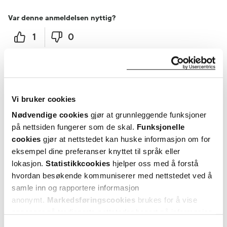
Var denne anmeldelsen nyttig?
1
0
flagg denne anmeldelsen
Iryna
4 måneder siden
Vi bruker cookies
Nødvendige cookies
gjør at grunnleggende funksjoner
på nettsiden fungerer som de skal.
Funksjonelle
Flott.
cookies
gjør at nettstedet kan huske informasjon om for
Flott.
eksempel dine preferanser knyttet til språk eller
lokasjon.
Statistikkcookies
hjelper oss med å forstå
Var denne anmeldelsen nyttig?
hvordan besøkende kommuniserer med nettstedet ved å
samle inn og rapportere informasjon
0
0
anonymt.
Markedsføringscookies
brukes for å vise
annonser på tredjeparts nettsteder basert på informasjon
flagg denne anmeldelsen
om dine besøk på vår nettside.