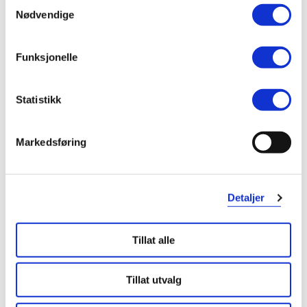
Samtykkevalg
Nødvendige
Mari
7 måneder siden
Funksjonelle
Veldig fornøyd
Veldig bra produkt til feks bruk på arr etter operasjoner🤩🙌🏼
Statistikk
Var denne anmeldelsen nyttig?
Markedsføring
0
0
Detaljer
flagg denne anmeldelsen
Randi
1 år siden
Tillat alle
Tillat utvalg
Dårlig feste
Den bare løsner, må bytte flere ganger daglig