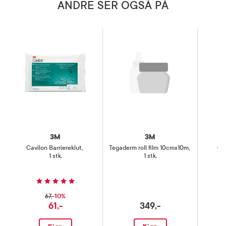
ANDRE SER OGSÅ PÅ
3M
3M
Cavilon Barriereklut
,
Tegaderm roll film 10cmx10m
,
Op
1 stk.
1 stk.
10%
67,-
61,-
349,-