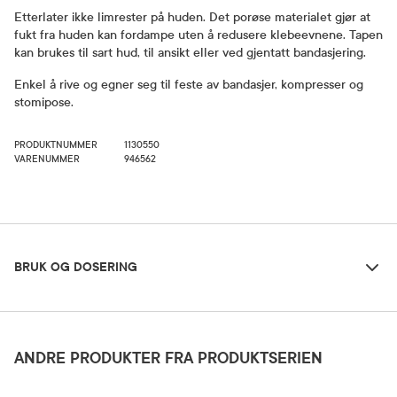
Etterlater ikke limrester på huden. Det porøse materialet gjør at
fukt fra huden kan fordampe uten å redusere klebeevnene. Tapen
kan brukes til sart hud, til ansikt eller ved gjentatt bandasjering.
Enkel å rive og egner seg til feste av bandasjer, kompresser og
stomipose.
PRODUKTNUMMER
1130550
VARENUMMER
946562
Bruk og dosering
BRUK OG DOSERING
Dosering og bruksområde
Sett tapen på og gi den et varmt trykk, for å aktivere limstoff.
ANDRE PRODUKTER FRA PRODUKTSERIEN