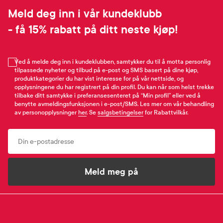
Meld deg inn i vår kundeklubb
- få 15% rabatt på ditt neste kjøp!
Ved å melde deg inn i kundeklubben, samtykker du til å motta personlig
tilpassede nyheter og tilbud på e-post og SMS basert på dine kjøp,
produktkategorier du har vist interesse for på vår nettside, og
opplysningene du har registrert på din profil. Du kan når som helst trekke
tilbake ditt samtykke i preferansesenteret på “Min profil” eller ved å
benytte avmeldingsfunksjonen i e-post/SMS. Les mer om vår behandling
av personopplysninger
her
. Se
salgsbetingelser
for Rabattvilkår.
Email
Meld meg på