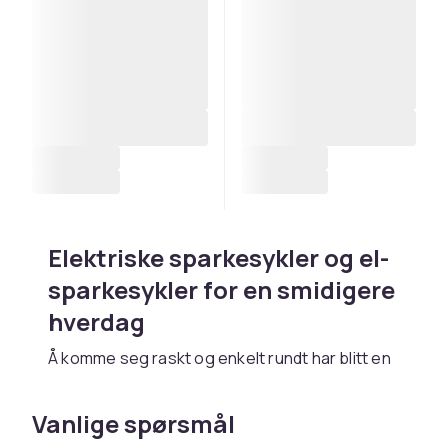
Elektriske sparkesykler og el-
sparkesykler for en smidigere
hverdag
Å komme seg raskt og enkelt rundt har blitt en
naturlig del av hverdagen. Med elektriske
sparkesykler og el-sparkesykler får du et
Vanlige spørsmål
fleksibelt transportmiddel som passer både