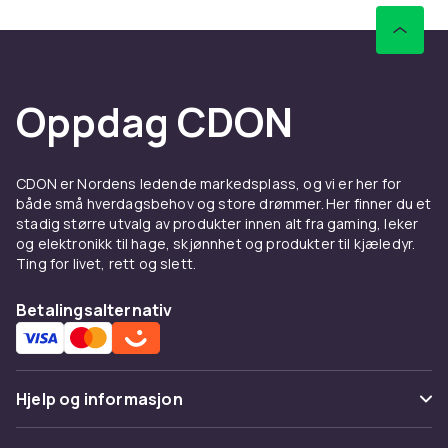
Vurder hvor langt du vanligvis reiser, hvordan
terrenget ser ut og om du trenger å bære
sparkesykkelen i trapper eller offentlig
transport. Vi har både lettere modeller for
Oppdag CDON
kortere distanser og kraftigere elektriske
sparkesykler for lengre pendling.
Elektriske sparkesykler for
CDON er Nordens ledende markedsplass, og vi er her for
barn med sikker konstruksjon
både små hverdagsbehov og store drømmer. Her finner du et
stadig større utvalg av produkter innen alt fra gaming, leker
og elektronikk til hage, skjønnhet og produkter til kjæledyr.
For yngre syklister finnes det elektriske
Ting for livet, rett og slett.
sparkesykler for barn som er tilpasset lavere
hastigheter og enklere kontroll. En elektrisk
Betalingsalternativ
sparkesykkel for barn kan gi uavhengighet og
bevegelse på en morsom måte, mens
modellene er designet med stabilitet og
sikkerhet i fokus. Perfekt for lek i nærområdet
Hjelp og informasjon
eller kortere turer med familien.
Å velge riktig modell handler om alder, høyde