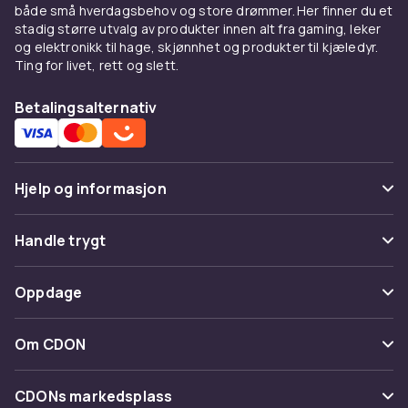
både små hverdagsbehov og store drømmer. Her finner du et
stadig større utvalg av produkter innen alt fra gaming, leker
og elektronikk til hage, skjønnhet og produkter til kjæledyr.
Ting for livet, rett og slett.
Betalingsalternativ
Hjelp og informasjon
Vanlige spørsmål
Handle trygt
Spor pakke
Betaling
Oppdage
Angre & returner her
Levering
Kategorier
Kontakt oss
Om CDON
Vilkår & policy
Varemerker
Om oss
Tilbakekallinger
CDONs markedsplass