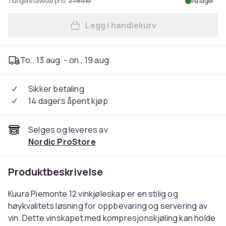
Tidligere laveste pris:
2 789 kr
På lager
Legg i handlekurv
Legg Kuura Vinkjøleskap Pi
To., 13 aug. - on., 19 aug.
Sikker betaling
14 dagers åpent kjøp
Selges og leveres av
Nordic ProStore
Produktbeskrivelse
Kuura Piemonte 12 vinkjøleskap er en stilig og
høykvalitets løsning for oppbevaring og servering av
vin. Dette vinskapet med kompresjonskjøling kan holde