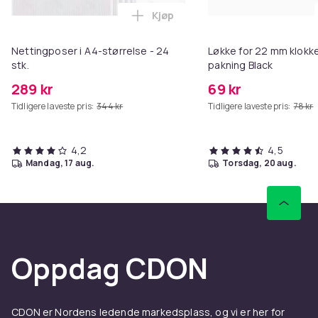
Kjøp
Legg Nettingposer i A4-størrelse
Nettingposer i A4-størrelse - 24
Løkke for 22 mm klokke
stk.
pakning Black
289 kr
69 kr
Tidligere laveste pris:
344 kr
Tidligere laveste pris:
78 kr
4,2
4,5
mandag, 17 aug.
torsdag, 20 aug.
Oppdag CDON
CDON er Nordens ledende markedsplass, og vi er her for