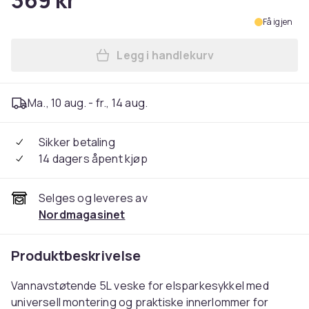
369 kr
Få igjen
Legg i handlekurv
Legg Elsparkesykkel Veske -
Ma., 10 aug. - fr., 14 aug.
Sikker betaling
14 dagers åpent kjøp
Selges og leveres av
Nordmagasinet
Produktbeskrivelse
Vannavstøtende 5L veske for elsparkesykkel med
universell montering og praktiske innerlommer for