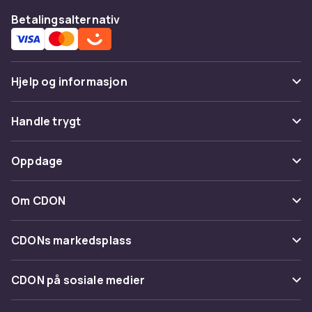
Betalingsalternativ
Hjelp og informasjon
Vanlige spørsmål
Handle trygt
Spor pakke
Betaling
Oppdage
Angre & returner her
Levering
Kategorier
Kontakt oss
Om CDON
Vilkår & policy
Varemerker
Om oss
Tilbakekallinger
CDONs markedsplass
Guider
Kundeanmeldelser
Merchant Help Center
CDON på sosiale medier
Jobbe på CDON