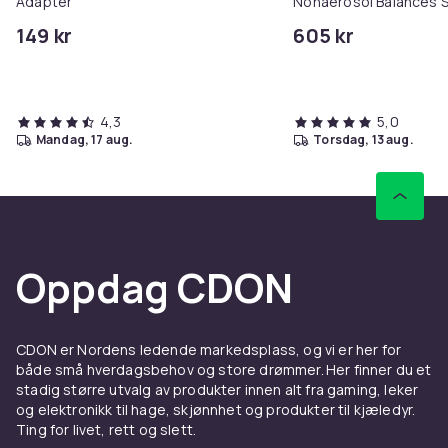
Adapter
Nonaerosol Balances S
Controls Excess Oil
149 kr
605 kr
4,3
5,0
mandag, 17 aug.
torsdag, 13 aug.
Oppdag CDON
CDON er Nordens ledende markedsplass, og vi er her for
både små hverdagsbehov og store drømmer. Her finner du et
stadig større utvalg av produkter innen alt fra gaming, leker
og elektronikk til hage, skjønnhet og produkter til kjæledyr.
Ting for livet, rett og slett.