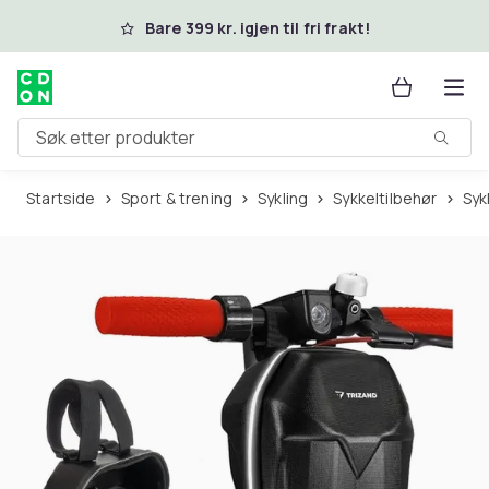
Hopp til hovedinnhold
Bare 399 kr. igjen til fri frakt!
Søk etter produkter
Startside
Sport & trening
Sykling
Sykkeltilbehør
Sy