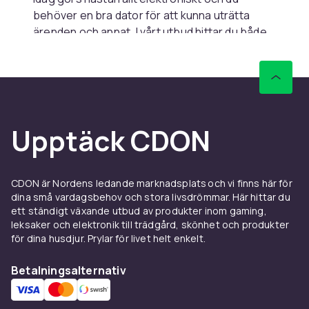
behöver en bra dator för att kunna uträtta
ärenden och annat. I vårt utbud hittar du både
bärbara laptops
och
datorkomponenter
för att
bygga din egna
stationära dator
. Vi har
elektronikprodukter från stora varumärken
såsom Apple,
Asus
och Samsung. Du kan
enkelt välja dator efter prisklass och
Upptäck CDON
användningsområde. Behöver du en
datorväska
har vi det med. Om du bara ska
jobba på datorn behöver du en helt annan
modell än om du vill spela högpresterande
CDON är Nordens ledande marknadsplats och vi finns här för
spel. Hos oss finns alla varianter.
dina små vardagsbehov och stora livsdrömmar. Här hittar du
ett ständigt växande utbud av produkter inom gaming,
Välj mellan flera mobiler och
leksaker och elektronik till trädgård, skönhet och produkter
för dina husdjur. Prylar för livet helt enkelt.
surfplattor
Betalningsalternativ
Är det dags för en ny mobil så hittar du den här
hos oss. Vi har de senaste modellerna samt
alla tillbehör som kan tänkas behövas. Du kan