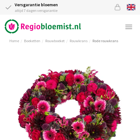
Versgarantie bloemen
altijd 7 dagen versgarantie
Togg
navi
Home
Boeketten
Rouwboeket
Rouwkrans
Rode rouwkrans