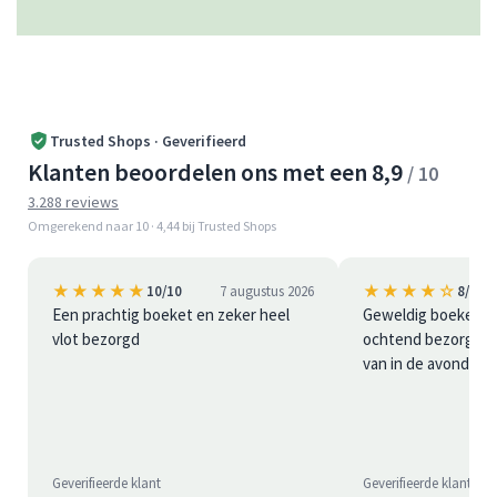
Trusted Shops · Geverifieerd
Klanten beoordelen ons met een 8,9
/ 10
3.288 reviews
Omgerekend naar 10 · 4,44 bij Trusted Shops
★★★★★
★★★★☆
10/10
7 augustus 2026
8/10
Een prachtig boeket en zeker heel
Geweldig boeket bl
vlot bezorgd
ochtend bezorgd is 
van in de avond
Geverifieerde klant
Geverifieerde klant