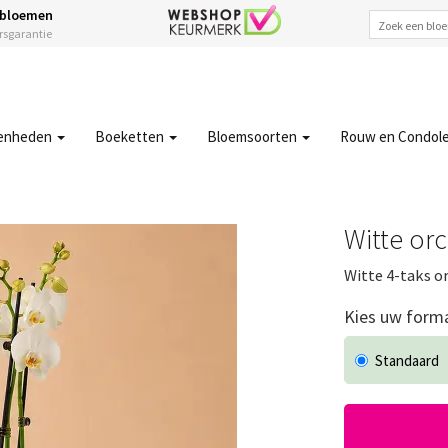
 bloemen
ersgarantie
enheden
Boeketten
Bloemsoorten
Rouw en Condol
Witte orc
Witte 4-taks o
Kies uw form
Standaard