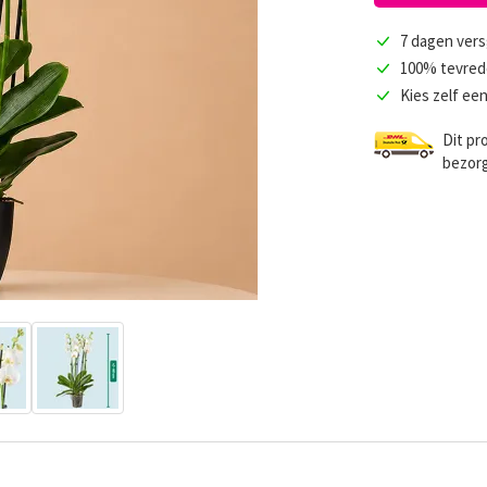
7 dagen vers
100% tevred
Kies zelf e
Dit pr
bezorg