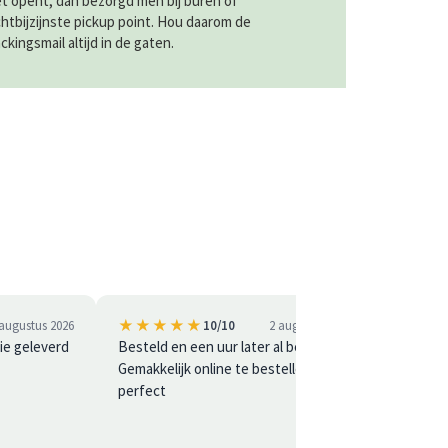
et opent, dan bezorgd men bij buren of
chtbijzijnste pickup point. Hou daarom de
ackingsmail altijd in de gaten.
★★★★★
★★
 augustus 2026
10/10
2 augustus 2026
ie geleverd
Besteld en een uur later al bezorgd .
Snel en
Gemakkelijk online te bestellen. Echt
perfect