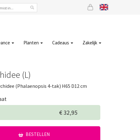
eance
Planten
Cadeaus
Zakelijk
hidee (L)
rchidee (Phalaenopsis 4-tak) H65 D12 cm
aat
€ 32,95
BESTELLEN