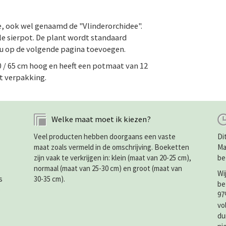
, ook wel genaamd de "Vlinderorchidee".
le sierpot. De plant wordt standaard
 u op de volgende pagina toevoegen.
0 / 65 cm hoog en heeft een potmaat van 12
t verpakking.
Welke maat moet ik kiezen?
Veel producten hebben doorgaans een vaste
Di
maat zoals vermeld in de omschrijving. Boeketten
Ma
zijn vaak te verkrijgen in: klein (maat van 20-25 cm),
be
normaal (maat van 25-30 cm) en groot (maat van
Wi
s
30-35 cm).
be
e
97
vo
du