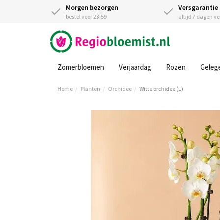
Morgen bezorgen
Versgarantie
bestel voor 23:59
altijd 7 dagen v
Zomerbloemen
Verjaardag
Rozen
Geleg
Home
Planten
Orchidee
Witte orchidee (L)