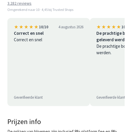
3.282 reviews
Omgerekend naar 10 · 4,45 bij Trusted Shops
★★★★★
★★★★★
10/10
4 augustus 2026
10/10
Correct en snel
De prachtige boek
Correct en snel
geleverd werd…
De prachtige boeke
werden.
Geverifieerde klant
Geverifieerde klant
Prijzen info
De prijzen van bloemen zijn inclusief 8% platform fee en 9%