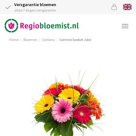
Versgarantie bloemen
altijd 7 dagen versgarantie
Togg
navi
Home
Bloemen
Gerbera
Germini boeket Joke