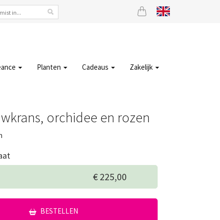
eance
Planten
Cadeaus
Zakelijk
uwkrans, orchidee en rozen
m
aat
€ 225,00
BESTELLEN