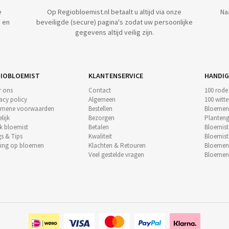
e
Op Regiobloemist.nl betaalt u altijd via onze
Na
 en
beveiligde (secure) pagina's zodat uw persoonlijke
gegevens altijd veilig zijn.
IOBLOEMIST
KLANTENSERVICE
HANDIG
r ons
Contact
100 rode
acy policy
Algemeen
100 witt
emene voorwaarden
Bestellen
Bloemen
lijk
Bezorgen
Planteng
k bloemist
Betalen
Bloemis
s & Tips
Kwaliteit
Bloemis
ting op bloemen
Klachten & Retouren
Bloeme
Veel gestelde vragen
Bloemen