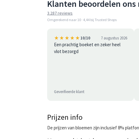
Klanten beoordelen ons 
3.287 reviews
Omgerekend naar 10 · 4,44 bij Trusted Shops
★★★★★
10/10
7 augustus 2026
Een prachtig boeket en zeker heel
vlot bezorgd
Geverifieerde klant
Prijzen info
De prijzen van bloemen zijn inclusief 8% platf