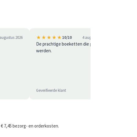
★★★★★
★★
 augustus 2026
10/10
4 augustus 2026
De prachtige boeketten die geleverd
Besteld 
werden.
Gemakkel
perfect
Geverifieerde klant
Geverifie
 € 7,45 bezorg- en orderkosten.