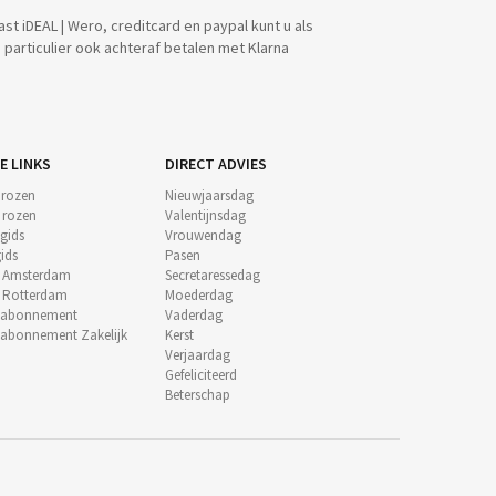
ast iDEAL | Wero, creditcard en paypal kunt u als
particulier ook achteraf betalen met Klarna
E LINKS
DIRECT ADVIES
 rozen
Nieuwjaarsdag
e rozen
Valentijnsdag
gids
Vrouwendag
ids
Pasen
t Amsterdam
Secretaressedag
t Rotterdam
Moederdag
nabonnement
Vaderdag
abonnement Zakelijk
Kerst
Verjaardag
Gefeliciteerd
Beterschap