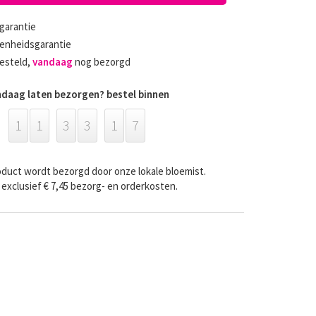
garantie
enheidsgarantie
esteld,
vandaag
nog bezorgd
daag laten bezorgen? bestel binnen
1
1
3
3
1
6
oduct wordt bezorgd door onze lokale bloemist.
is exclusief € 7,45 bezorg- en orderkosten.