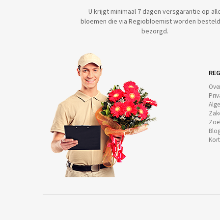
U krijgt minimaal 7 dagen versgarantie op all
bloemen die via Regiobloemist worden besteld
bezorgd.
REG
Ove
Priv
Alg
Zake
Zoe
Blog
Kor