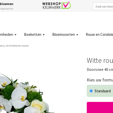
 bloemen
ersgarantie
enheden
Boeketten
Bloemsoorten
Rouw en Condol
ans, orchidee en rozen
Witte ro
Doorsnee 40 c
Kies uw form
Standaard