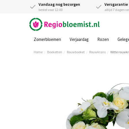
Vandaag nog bezorgen
Versgarantie
bestel voor 12:00
altijd 7 dagen v
Zomerbloemen
Verjaardag
Rozen
Geleg
Home
Boeketten
Rouwboeket
Rouwkrans
Witte rouwkr