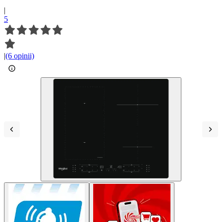
|
5
|
(6 opinii)