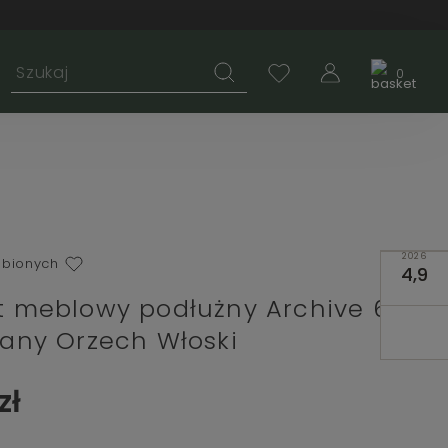
0
2026
ubionych
4,9
 meblowy podłużny Archive 64
any Orzech Włoski
zł