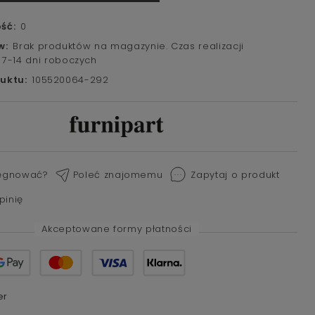
ść:
0
w:
Brak produktów na magazynie. Czas realizacji
 7-14 dni roboczych
uktu:
105520064-292
lęgnować?
Poleć znajomemu
Zapytaj o produkt
pinię
Akceptowane formy płatności