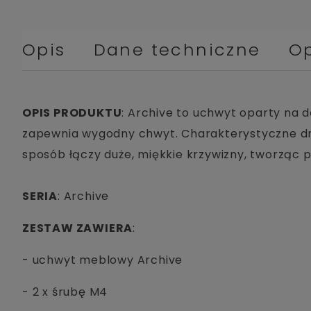
Opis
Dane techniczne
Op
OPIS PRODUKTU
: Archive to uchwyt oparty na d
zapewnia wygodny chwyt. Charakterystyczne dre
sposób łączy duże, miękkie krzywizny, tworząc 
SERIA
: Archive
ZESTAW ZAWIERA
:
- uchwyt meblowy Archive
- 2 x śrubę M4