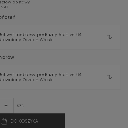
sztów dostawy
 VAT
ończeń
Uchwyt meblowy podłużny Archive 64
Drewniany Orzech Włoski
miarów
Uchwyt meblowy podłużny Archive 64
Drewniany Orzech Włoski
+
szt.
DO KOSZYKA