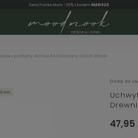
✨ Letnia promocja -20% na kolekcję Classica · kod
CLASSICA20
blowy podłużny Archive 64 Drewniany Orzech Włoski
Dodaj do ul
12 mm
Uchwyt
Drewni
47,95 