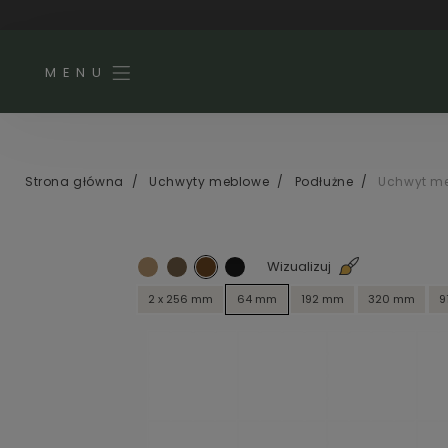
MENU
Strona główna
/
Uchwyty meblowe
/
Podłużne
/
Uchwyt me
Wizualizuj
2 x 256 mm
64 mm
192 mm
320 mm
9