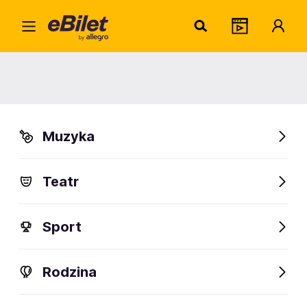
Radek Bielecki - „To musi nam
się udać”
02.10.2026
Białystok
Muzyka
Organizator:
Nie Teatr
Teatr
Sprawdź bilety
Sport
Rodzina