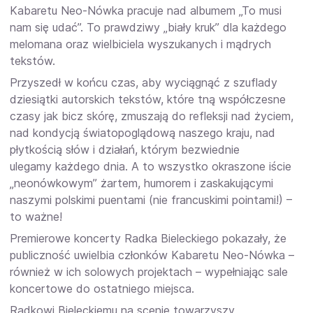
Kabaretu Neo-Nówka pracuje nad albumem „To musi
nam się udać”. To prawdziwy „biały kruk” dla każdego
melomana oraz wielbiciela wyszukanych i mądrych
tekstów.
Przyszedł w końcu czas, aby wyciągnąć z szuflady
dziesiątki autorskich tekstów, które tną współczesne
czasy jak bicz skórę, zmuszają do refleksji nad życiem,
nad kondycją światopoglądową naszego kraju, nad
płytkością słów i działań, którym bezwiednie
ulegamy każdego dnia. A to wszystko okraszone iście
„neonówkowym” żartem, humorem i zaskakującymi
naszymi polskimi puentami (nie francuskimi pointami!) –
to ważne!
Premierowe koncerty Radka Bieleckiego pokazały, że
publiczność uwielbia członków Kabaretu Neo-Nówka –
również w ich solowych projektach – wypełniając sale
koncertowe do ostatniego miejsca.
Radkowi Bieleckiemu na scenie towarzyszy