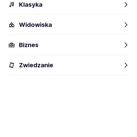
Klasyka
Widowiska
Biznes
BILETY
Zwiedzanie
Filtruj
Piątek
2.10.2026
19:00
Nie Teatr
Radek Bielecki - „To musi nam się
udać”
Białystok,
Nie Teatr