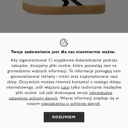
Twoje zadowolenie jest dla nas niezmiernie ważne.
Aby zagwarantować Ci wyjątkowe doświadczenie podczas
zakupów, stosujemy pliki cookie, które pozwalają nam na
gromadzenie ważnych informacji. Te informacje pomagają nam
w górę
spersonalizować reklamy i treści oraz zoptymalizować nasz
Sportowe - biały
+9
479,90 zł
sklep. Oczywiście możesz również korzystać z naszego sklepu
internetowego, jeśli włączysz
tylko technicznie niezbędne
tutaj
pliki cookie lub jeśli dostosujesz swoje
indywidualne
. Więcej informacji znajduje się w
ustawienia ochrony danych
naszym
.
oświadczeniu o ochronie danych
WYBIERZ SWÓJ ROZMIAR
ROZUMIEM
Z tymi sneakersami Tamaris Men każdy dzień nabiera
lekkości i wygody – idealne dla Ciebie, jeśli cenisz styl i