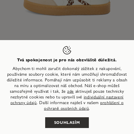
Tvá spokojenost je pro nás obzvláště důležitá.
Abychom ti mohli zaručit dokonalý zážitek z nakupování,
používáme soubory cookie, které nám umožňují shromažďovat
nahoru
důležité informace. Pomáhají nám uzpůsobit ti reklamy a obsah
Kožené Tenisky
2.899,00 Kč
na míru a optimalizovat náš obchod. Náš e-shop můžeš
samozřejmě využívat i tak, že
aktivuješ pouze technicky
zde
nezbytné cookies nebo tu upravíš své
individuální nastavení
. Další informace najdeš v našem
ochrany údajů
prohlášení o
.
ochraně osobních údajů
VYBERTE SI SVOJI VELIKOST
SOUHLASÍM