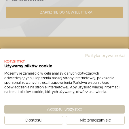
ZAPISZ SIĘ DO NEWSLETTERA
Produkty
Polityka prywatności
Używamy plików cookie
Style
Możemy je zamieścić w celu analizy danych dotyczących
odwiedzających, ulepszenia naszej strony internetowej, pokazania
Informacje
spersonalizowanych treści i zapewnienia Państwu wspaniałego
doświadczenia na stronie internetowej. Aby uzyskać więcej informacji
na temat plików cookie, których używamy, otwórz ustawienia.
konsimo@konsimo.pl
Akceptuj wszystko
Dostosuj
Nie zgadzam się