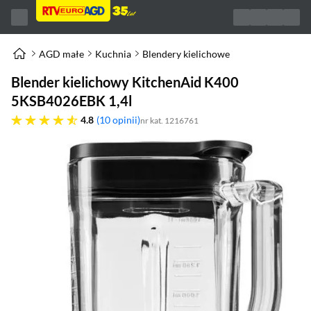
AGD małe
Kuchnia
Blendery kielichowe
Blender kielichowy KitchenAid K400
5KSB4026EBK 1,4l
4.8 gwiazdek
4.8
10 opinii
nr kat. 1216761