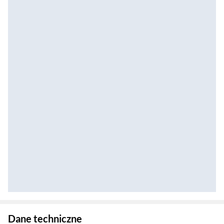
Zostałeś przeniesiony do danych technicznych produktu
Dane techniczne