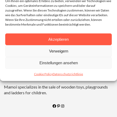
Um Ihnen ein optimales Erlebnis zu bieten, verwenden wir Technologien wie
Cookies, um Geräteinformationen zu speichern und/oder darauf
zuzugreifen. Wenn Sie diesen Technologien zustimmen, können wir Daten
wie das Surfverhalten oder eindeutige IDs auf dieser Website verarbeiten.
Wenn Sie Ihre Zustimmung nicht erteilen oder zurückziehen, können
bestimmte Merkmale und Funktionen beeinträchtigt werden.
Akzeptieren
Verweigern
Einstellungen ansehen
Mamoi specializes in the sale of wooden toys, playgrounds
and ladders for children.
Cookie Policy
Datenschutzrichtlinie
Mamoi specializes in the sale of wooden toys, playgrounds
and ladders for children.
Facebook
Pinterest
Instagram