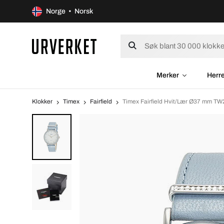
Norge • Norsk
Merker
Herr
Klokker
Timex
Fairfield
Timex Fairfield Hvit/Lær Ø37 mm T