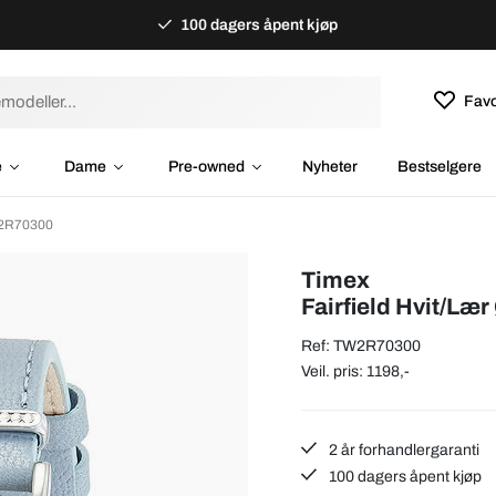
100 dagers åpent kjøp
Favo
e
Dame
Pre-owned
Nyheter
Bestselgere
W2R70300
Timex
Fairfield Hvit/Læ
Ref: TW2R70300
Veil. pris: 1198,-
2 år forhandlergaranti
100 dagers åpent kjøp