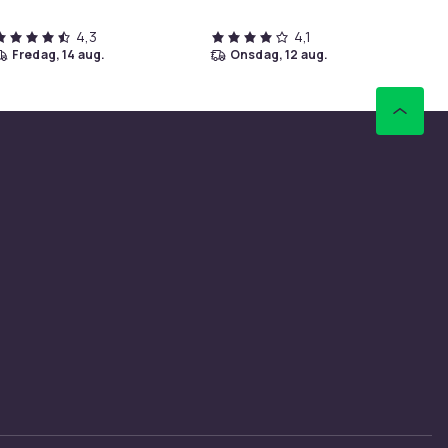
4,3
4,1
fredag, 14 aug.
onsdag, 12 aug.