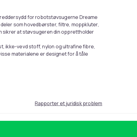
skreddersydd for robotstøvsugerne Dreame
edeler som hovedbørster, filtre, moppkluter,
 sikrer at støvsugeren din opprettholder
, ikke-vevd stoff, nylon og ultrafine fibre,
Disse materialene er designet for å tåle
l effektiviteten av støvsugeoppgavene dine.
ine fibre
Rapporter et juridisk problem