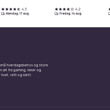
4,3
4,2
mandag, 17 aug.
fredag, 14 aug.
 små hverdagsbehov og store
n alt fra gaming, leker og
livet, rett og slett.