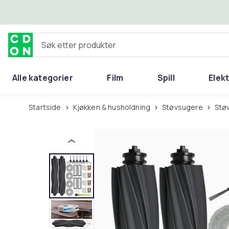
Hopp til hovedinnhold
Søk etter produkter
Alle kategorier
Film
Spill
Elek
Startside
Kjøkken & husholdning
Støvsugere
St