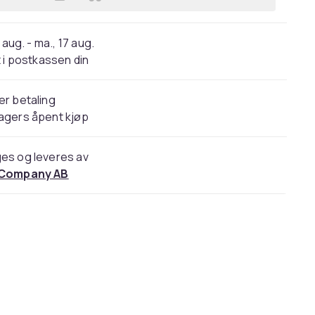
Legg Dreame L10s Ultra / Xiaomi-ser
 aug. - ma., 17 aug.
 i postkassen din
er betaling
agers åpent kjøp
es og leveres av
 Company AB