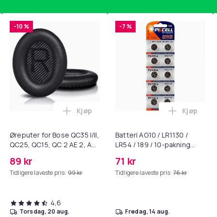
-10 %
-7 %
456
e8942b7d-1e5d-4572-88a4-76b74c429e36
Kjøp
Kjøp
standsbånd - mage- og kjernetrening, yoga og hjemmegymnast
ærebrett i titan, antibakterielt skjærebrett, skjærebrett i rustf
Legg Øreputer for Bose QC35 I/II, QC25, 
Legg Batte
Øreputer for Bose QC35 I/II,
Batteri AG10 / LR1130 /
QC25, QC15, QC 2 AE 2, AE
LR54 / 189 / 10-pakning
2i, AE 2w, SoundTrue,
PKcell
89 kr
71 kr
SoundLink Black
Tidligere laveste pris:
99 kr
Tidligere laveste pris:
76 kr
4,6
torsdag, 20 aug.
fredag, 14 aug.