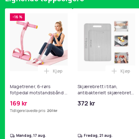
4 x støvposer
6 x Sidebørster
-16 %
1 x Rengjøringsbørste
Vekt, gram
Artikkel nr.
Produktsikkerhetsinformasjon
Kjøp
Kjøp
Legg Magetrener, 6-rørs fotpedal mot
Legg Skj
Magetrener, 6-rørs
Skjærebrett i titan,
fotpedal motstandsbånd -
antibakterielt skjærebrett,
mage- og kjernetrening,
skjærebrett i rustfritt stål,
169 kr
372 kr
yoga og
BPA-fri (2 stk.)
Tidligere laveste pris:
201 kr
hjemmegymnastikk Pink
mandag, 17 aug.
fredag, 21 aug.