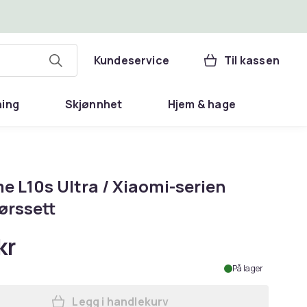
Kundeservice
Til kassen
ning
Skjønnhet
Hjem & hage
e L10s Ultra / Xiaomi-serien
ørssett
kr
På lager
Legg i handlekurv