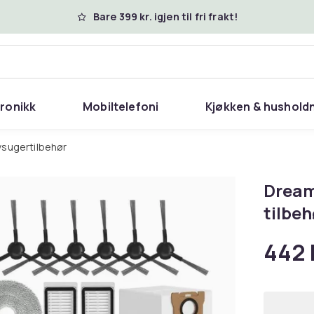
Bare 399 kr. igjen til fri frakt!
tronikk
Mobiltelefoni
Kjøkken & hushold
øvsugertilbehør
Dream
tilbeh
442 