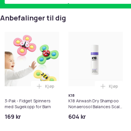
Anbefalinger til dig
Kjøp
Kjøp
Legg 3-Pak - Fidget Spinners med Sugeko
Legg K18 A
K18
3-Pak - Fidget Spinners
K18 Airwash Dry Shampoo
med Sugekopp for Barn
Nonaerosol Balances Scalp
& Controls Excess Oil
169 kr
604 kr