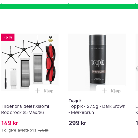
-6 %
Kjøp
Kjøp
pp for Barn i handlekurven
irwash Dry Shampoo Nonaerosol Balances Scalp & Controls Exc
Legg Tilbehør 8 deler Xiaomi Roborock S
Legg Toppik
Toppik
Tilbehør 8 deler Xiaomi
Toppik - 27,5g - Dark Brown
L
Roborock S5 Max/S6
- Mørkebrun
K
Pure/S6
M
149 kr
299 kr
MAXV/S50/S51/S55/S5/S60/S65/S6
i
Tidligere laveste pris:
159 kr