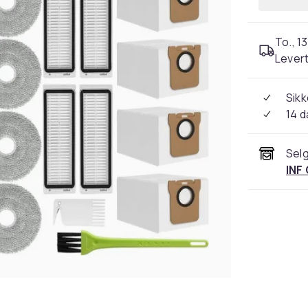
To., 13
Levert
Sikk
14 d
Selg
INF