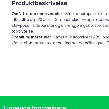
Produktbeskrivelse
Omfattende reservedeler:
Vår tilbehørspakke er 
L10s Ultra og L20 Ultra. Den inneholder viktige reserv
støvposer, sidebørster og en rengjøringsbørste, som
topp ytelse.
Premium-materialer:
Laget av høykvalitets ABS-plast
vår tilbehørspakke sikrer holdbarhet og pålitelighet. 
daglig bruk og gir langvarig ytelse, noe som bidrar ti
Spesifikasjoner:
Farge: Flerfarget
Materiale: ABS-plast + ikke-vevd stoff + nylon + ultraf
Størrelse: 20 x 13,5 x 6,5 cm
Pakken inkluderer:
2 x Hodebørster
4 x filtre
Lignende toppselgere
4 x Moppkluter