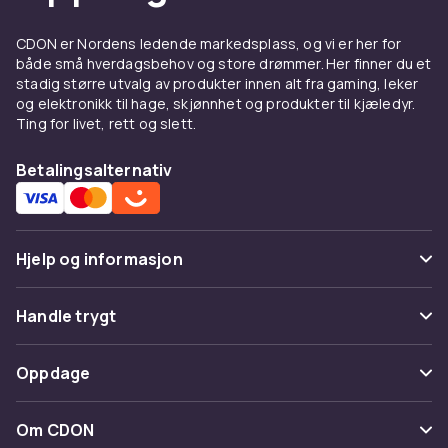
også oppgraderinger og daglig bruk
smidigere.
CDON er Nordens ledende markedsplass, og vi er her for
både små hverdagsbehov og store drømmer. Her finner du et
Riktig sokkel og brikkesett –
stadig større utvalg av produkter innen alt fra gaming, leker
hvordan velge et hovedkort
og elektronikk til hage, skjønnhet og produkter til kjæledyr.
Ting for livet, rett og slett.
Hovedkortet og CPU-en må være kompatible.
Betalingsalternativ
AMD bruker sokkeler som AM5, mens Intels
nyere prosesserer krever LGA1700.
Brikkesettet – som B650, Z790 eller X670 –
bestemmer støtte for funksjoner som
Hjelp og informasjon
overklokking, USB-porter, PCIe 4.0/5.0 og M.2-
lagring. Alt henger sammen – velg riktig
Vanlige spørsmål
fundament for systemet ditt.
Handle trygt
Spor pakke
Formfaktor: ATX, mATX eller
Betaling
Oppdage
Mini-ITX
Angre & returner her
Levering
Kategorier
Hovedkort finnes i forskjellige størrelser, eller
Kontakt oss
Om CDON
Vilkår & policy