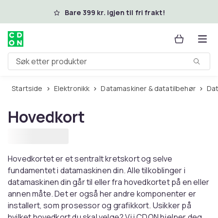
Hopp til hovedinnhold
Bare 399 kr. igjen til fri frakt!
Søk etter produkter
Startside
Elektronikk
Datamaskiner & datatilbehør
D
Hovedkort
Hovedkortet er et sentralt kretskort og selve
fundamentet i datamaskinen din. Alle tilkoblinger i
datamaskinen din går til eller fra hovedkortet på en eller
annen måte. Det er også her andre komponenter er
installert, som prosessor og grafikkort. Usikker på
hvilket hovedkort du skal velge? Vi i CDON hjelper deg