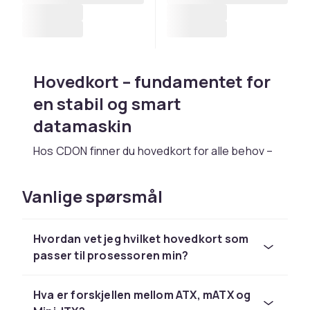
Hovedkort – fundamentet for
en stabil og smart
datamaskin
Hos CDON finner du hovedkort for alle behov –
fra hverdagsdatamaskiner til kraftige
spillmodeller. Det er komponenten som kobler
Vanlige spørsmål
alt sammen: prosessoren din, RAM, lagring,
grafikkort og tilbehør. Velg riktig hovedkort, så
får du en datamaskin som er rask, stabil og
Hvordan vet jeg hvilket hovedkort som
enkel å bygge videre på.
passer til prosessoren min?
For de som bygger,
Hva er forskjellen mellom ATX, mATX og
oppgraderer eller bare vil at