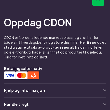
Utvalget inkluderer modeller fra Beyerdynamic,
Audio-Technica, Sennheiser og AKG som
brukes i studioer verden over.
Oppdag CDON
Hos CDON finner du støydempende
hodetelefoner fra ledende merker som Sony,
Sennheiser, Bose og JBL til
CDON er Nordens ledende markedsplass, og vi er her for
konkurransedyktige priser. Vi tilbyr rask
både små hverdagsbehov og store drømmer. Her finner du et
levering, enkel retur og trygg handel online.
stadig større utvalg av produkter innen alt fra gaming, leker
Hos CDON finner du støydempende
og elektronikk til hage, skjønnhet og produkter til kjæledyr.
Ting for livet, rett og slett.
hodetelefoner fra ledende merker som Sony,
Sennheiser, Bose og JBL til
Betalingsalternativ
konkurransedyktige priser. Vi tilbyr rask
levering, enkel retur og trygg handel online.
Hos CDON finner du støydempende
hodetelefoner fra ledende merker som Sony,
Hjelp og informasjon
Sennheiser, Bose og JBL til
konkurransedyktige priser. Vi tilbyr rask
Vanlige spørsmål
Handle trygt
levering, enkel retur og trygg handel online.