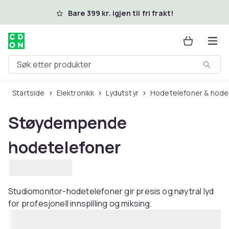
Hopp til hovedinnhold
Bare 399 kr. igjen til fri frakt!
Søk etter produkter
Startside
Elektronikk
Lydutstyr
Hodetelefoner & hod
Støydempende
hodetelefoner
Studiomonitor-hodetelefoner gir presis og nøytral lyd
for profesjonell innspilling og miksing.