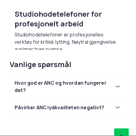
Studiohodetelefoner for
profesjonelt arbeid
Studiohodetelefoner er profesjonelles
verktøy for kritisk lytting. Nøytral gjengivelse
avslører hver nyanse.
Lukkede for innspilling
Vanlige spørsmål
Lukkede modeller forhindrer lydslekkasje til
mikrofonen og isolerer omgivelseslyd.
Hvor god er ANC og hvordan fungerer
det?
Åpne for miksing
Åpne gir bredt og naturlig lydbilde som ligner
Påvirker ANC lydkvaliteten negativt?
studiomonitorer, ideelt for presis miksing.
Bransjestandarder