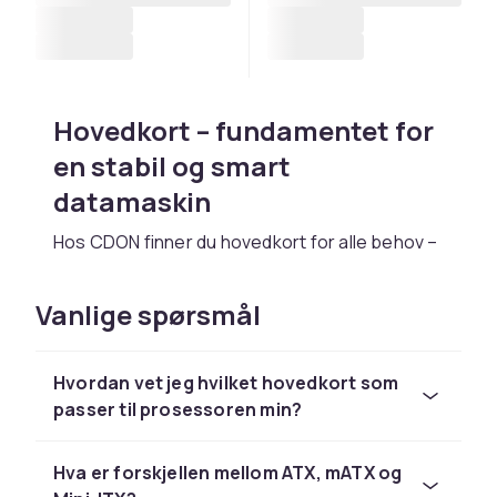
Hovedkort – fundamentet for
en stabil og smart
datamaskin
Hos CDON finner du hovedkort for alle behov –
fra hverdagsdatamaskiner til kraftige
spillmodeller. Det er komponenten som kobler
Vanlige spørsmål
alt sammen: prosessoren din, RAM, lagring,
grafikkort og tilbehør. Velg riktig hovedkort, så
får du en datamaskin som er rask, stabil og
Hvordan vet jeg hvilket hovedkort som
enkel å bygge videre på.
passer til prosessoren min?
For de som bygger,
Hva er forskjellen mellom ATX, mATX og
oppgraderer eller bare vil at