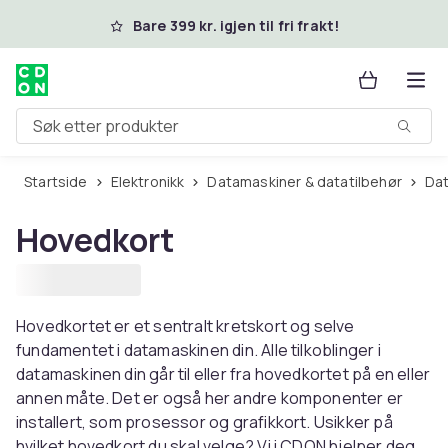
Hopp til hovedinnhold
Bare 399 kr. igjen til fri frakt!
Søk etter produkter
Startside
Elektronikk
Datamaskiner & datatilbehør
D
Hovedkort
Hovedkortet er et sentralt kretskort og selve
fundamentet i datamaskinen din. Alle tilkoblinger i
datamaskinen din går til eller fra hovedkortet på en eller
annen måte. Det er også her andre komponenter er
installert, som prosessor og grafikkort. Usikker på
hvilket hovedkort du skal velge? Vi i CDON hjelper deg