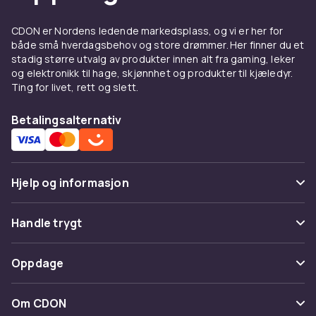
også oppgraderinger og daglig bruk
smidigere.
CDON er Nordens ledende markedsplass, og vi er her for
både små hverdagsbehov og store drømmer. Her finner du et
Riktig sokkel og brikkesett –
stadig større utvalg av produkter innen alt fra gaming, leker
hvordan velge et hovedkort
og elektronikk til hage, skjønnhet og produkter til kjæledyr.
Ting for livet, rett og slett.
Hovedkortet og CPU-en må være kompatible.
Betalingsalternativ
AMD bruker sokkeler som AM5, mens Intels
nyere prosesserer krever LGA1700.
Brikkesettet – som B650, Z790 eller X670 –
bestemmer støtte for funksjoner som
Hjelp og informasjon
overklokking, USB-porter, PCIe 4.0/5.0 og M.2-
lagring. Alt henger sammen – velg riktig
Vanlige spørsmål
fundament for systemet ditt.
Handle trygt
Spor pakke
Formfaktor: ATX, mATX eller
Betaling
Oppdage
Mini-ITX
Angre & returner her
Levering
Kategorier
Hovedkort finnes i forskjellige størrelser, eller
Kontakt oss
Om CDON
Vilkår & policy