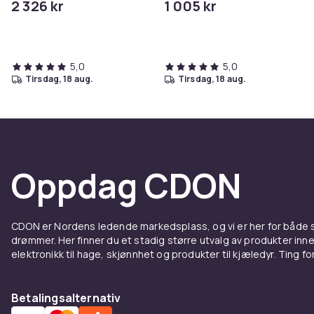
2 326 kr
1 005 kr
milaneserstropp -
væskesilikon -
håndleddstørrelse: 130-
håndleddstørrelse: inntil
190 mm - display 1.32" -
255 mm - display 1.32" -
NFC, Bluetooth - 72 g
Bluetooth - 48.1 ...
5,0
5,0
tirsdag, 18 aug.
tirsdag, 18 aug.
Oppdag CDON
CDON er Nordens ledende markedsplass, og vi er her for både
drømmer. Her finner du et stadig større utvalg av produkter inne
elektronikk til hage, skjønnhet og produkter til kjæledyr. Ting for 
Betalingsalternativ