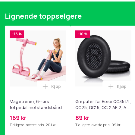
Lignende toppselgere
-16 %
-10 %
Kjøp
Kjøp
Legg Magetrener, 6-rørs fotpedal mot
Legg Øre
Magetrener, 6-rørs
Øreputer for Bose QC35 I/II,
fotpedal motstandsbånd -
QC25, QC15, QC 2 AE 2, AE
mage- og kjernetrening,
2i, AE 2w, SoundTrue,
169 kr
89 kr
yoga og
SoundLink Black
Tidligere laveste pris:
201 kr
Tidligere laveste pris:
99 kr
hjemmegymnastikk Pink