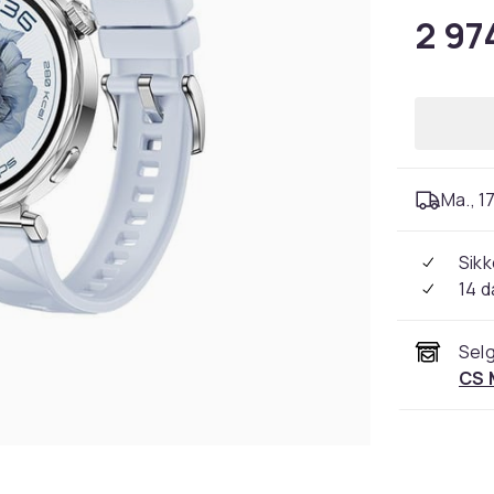
2 97
Ma., 17
Sikk
14 d
Selg
CS