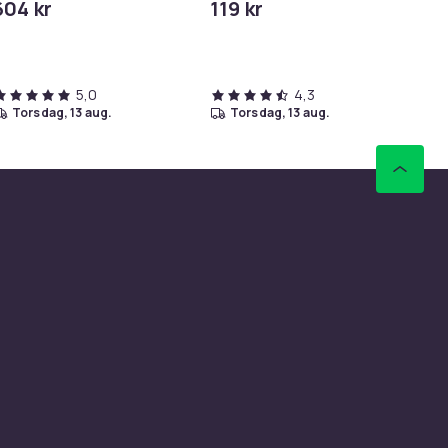
604 kr
119 kr
29
iPhone/iPad
5,0
4,3
torsdag, 13 aug.
torsdag, 13 aug.