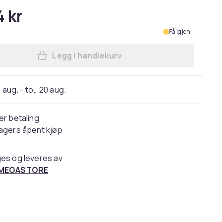
4 kr
Få igjen
Legg i handlekurv
Legg Huawei Watch GT 5 - 41 mm - rus
 aug. - to., 20 aug.
er betaling
agers åpent kjøp
es og leveres av
 MEGASTORE