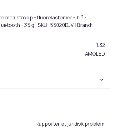
ke med stropp - fluorelastomer - blå -
luetooth - 35 g | SKU: 55020DJV | Brand:
1.32
AMOLED
35
6b4fc475-9683-534c-a43b-385fb9a88535
Rapporter et juridisk problem