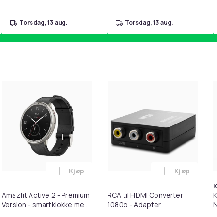
torsdag, 13 aug.
torsdag, 13 aug.
Kjøp
Kjøp
tt stål - smartklokke med milaneserstropp - håndleddstørrelse:
atch Pro 2 - Aluminiumslegering - smartklokke med stropp - væsk
Legg Amazfit Active 2 - Premium Version - 
Legg RCA ti
K
Amazfit Active 2 - Premium
RCA til HDMI Converter
K
Version - smartklokke med
1080p - Adapter
N
stropp - lær - svart -
&