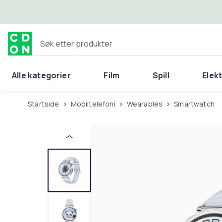
Hopp til hovedinnhold
Søk etter produkter
Alle kategorier
Film
Spill
Elek
Startside
Mobiltelefoni
Wearables
Smartwatch