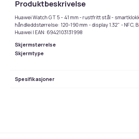
Produktbeskrivelse
Huawei Watch GT 5 - 41 mm - rustfritt stål - smartklok
håndleddstørrelse: 120-190 mm - display 1.32" - NFC, B
Huawei | EAN: 6942103131998
Skjermstørrelse
Skjermtype
Vekt
Artikkel nr.
Spesifikasjoner
Produktsikkerhetsinformasjon