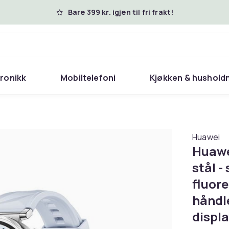
Bare 399 kr. igjen til fri frakt!
tronikk
Mobiltelefoni
Kjøkken & hushold
Huawei
Huawei
stål -
fluore
håndl
displa