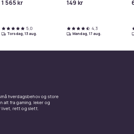
1 565 kr
149 kr
håndleddstørrelse: 150-
210 mm - display 1.32" -
Bluetooth, NFC - 31.65 g
5,0
4,3
torsdag, 13 aug.
mandag, 17 aug.
 små hverdagsbehov og store
n alt fra gaming, leker og
livet, rett og slett.