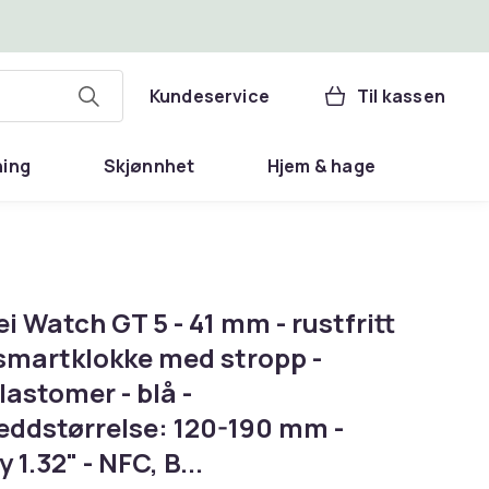
Kundeservice
Til kassen
ning
Skjønnhet
Hjem & hage
 Watch GT 5 - 41 mm - rustfritt
 smartklokke med stropp -
lastomer - blå -
eddstørrelse: 120-190 mm -
y 1.32" - NFC, B...