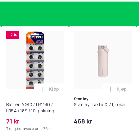
-7 %
Kjøp
Kjøp
standsbånd - mage- og kjernetrening, yoga og hjemmegymnast
puter for Bose QC35 I/II, QC25, QC15, QC 2 AE 2, AE 2i, AE 2w,
Legg Batteri AG10 / LR1130 / LR54 / 189 
Legg Stanl
Stanley
Batteri AG10 / LR1130 /
Stanley trakte 0,7 l, rosa
LR54 / 189 / 10-pakning
PKcell
71 kr
468 kr
Tidligere laveste pris:
76 kr