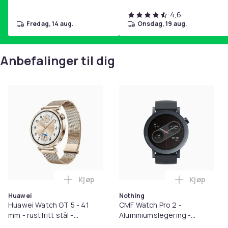
4,6
fredag, 14 aug.
onsdag, 19 aug.
Anbefalinger til dig
Kjøp
Kjøp
Legg Huawei Watch GT 5 - 41 mm - rustfri
Legg CMF W
Huawei
Nothing
Huawei Watch GT 5 - 41
CMF Watch Pro 2 -
mm - rustfritt stål -
Aluminiumslegering -
smartklokke med
smartklokke med stropp -