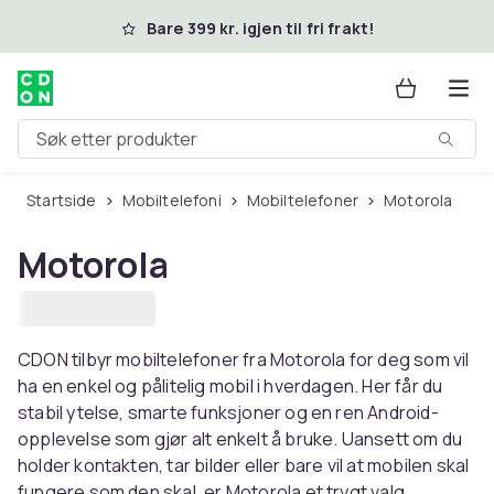
Hopp til hovedinnhold
Bare 399 kr. igjen til fri frakt!
Søk etter produkter
Startside
Mobiltelefoni
Mobiltelefoner
Motorola
Motorola
CDON tilbyr mobiltelefoner fra Motorola for deg som vil
ha en enkel og pålitelig mobil i hverdagen. Her får du
stabil ytelse, smarte funksjoner og en ren Android-
opplevelse som gjør alt enkelt å bruke. Uansett om du
holder kontakten, tar bilder eller bare vil at mobilen skal
fungere som den skal, er Motorola et trygt valg.