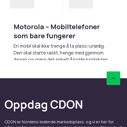
Motorola – Mobiltelefoner
som bare fungerer
En mobil skal ikke trenge å ta plass i unødig.
Den skal starte raskt, henge med gjennom
dagen og gjøre det enkelt å holde kontakten,
ta bilder og få ting gjort. Motorola har lenge
bygget sine mobiltelefoner nettopp rundt det
– en opplevelse som føles direkte, tydelig og
pålitelig fra første stund.
Der enkelhet møter smart
Oppdag CDON
funksjon
Det som gjør Motorola spesielt er balansen.
CDON er Nordens ledende markedsplass, og vi er her for
Du får et rent Android-grensesnitt nær