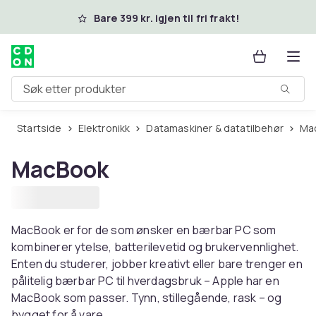
Hopp til hovedinnhold
Bare 399 kr. igjen til fri frakt!
Søk etter produkter
Startside
Elektronikk
Datamaskiner & datatilbehør
M
MacBook
MacBook er for de som ønsker en bærbar PC som
kombinerer ytelse, batterilevetid og brukervennlighet.
Enten du studerer, jobber kreativt eller bare trenger en
pålitelig bærbar PC til hverdagsbruk – Apple har en
MacBook som passer. Tynn, stillegående, rask – og
bygget for å vare.