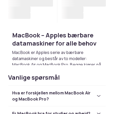
MacBook – Apples bærbare
datamaskiner for alle behov
MacBook er Apples serie av bærbare
datamaskiner og består av to modeller:
MacBook Air og MacBook Pro. Begge kjører på
Apples egne M-chips og tilbyr enestående
Vanlige spørsmål
ytelse, lang batterilevetid og et polert macOS-
operativsystem. MacBook er førstevalget for
millioner av studenter, kreative,
Hva er forskjellen mellom MacBook Air
programmerere og forretningsprofesjonelle
og MacBook Pro?
verden over.
MacBook Air – tynn, stille og
Er MacBook bra for studier og arbeid?