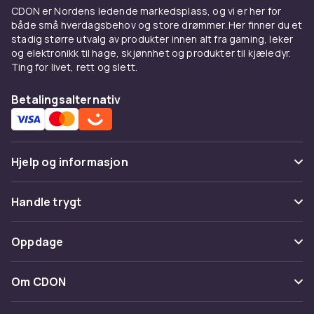
behagelig lesing.
CDON er Nordens ledende markedsplass, og vi er her for
både små hverdagsbehov og store drømmer. Her finner du et
MacBook Pro – for
stadig større utvalg av produkter innen alt fra gaming, leker
profesjonelle arbeidsflyter
og elektronikk til hage, skjønnhet og produkter til kjæledyr.
Ting for livet, rett og slett.
MacBook Pro er bygget for dem som trenger
Betalingsalternativ
maksimal ytelse i en bærbar form. Med M3 Pro
og M3 Max-chips tilbyr MacBook Pro
ekstraordinær kraft til videoredigering i 4K og
8K, 3D-modellering, musikkproduksjon,
Hjelp og informasjon
maskinlæring og programvareutvikling.
Skjermen er et Liquid Retina XDR-panel med
Vanlige spørsmål
ProMotion-teknologi som tilpasser
Handle trygt
oppdateringsfrekvensen opp til 120 Hz.
Spor pakke
Betaling
MacBook Pro 14 tommer er et populært valg
Oppdage
Angre & returner her
for kreative som ønsker rå kraft i et relativt
Levering
kompakt format. 16-tommer varianten er
Kategorier
Kontakt oss
Om CDON
favoritt for dem som jobber med de tyngste
Vilkår & policy
Varemerker
prosjektene – opptil 22 timers batterilevetid.