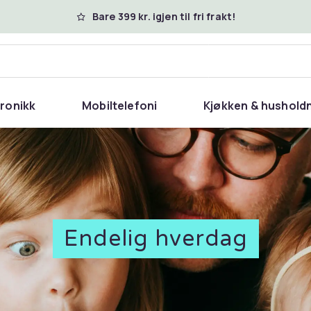
Bare 399 kr. igjen til fri frakt!
tronikk
Mobiltelefoni
Kjøkken & hushold
Endelig hverdag