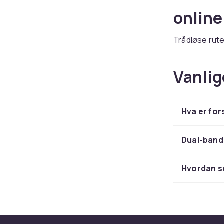
onlin
Trådløse rute
CDON finner d
ASUS, Netgear
Vanlig
bygge hjemmene
Moderne nettv
forbindelse t
Hva er for
CDON handler 
Utforsk hele
Dual-band 
Trådlø
Hvordan se
onlin
Trådløse rute
CDON finner d