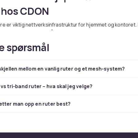
e hos CDON
re er viktig nettverksinfrastruktur for hjemmet og kontoret.
u et bredt utvalg av trådløse rutere fra kjente merker som T
, Cisco og Ubiquiti til konkurransedyktige priser. Enten du s
e spørsmål
ttverk eller profesjonell infrastruktur, har vi riktig løsning
erksutstyr med Wi-Fi 6 og Gigabit Ethernet gir stabil og ra
il alle enheter. Kontroller kompatibilitet med eksisterende uts
skjellen mellom en vanlig ruter og et mesh-system?
du trygt online med rask levering og enkel retur.
 sortimentet av nettverksutstyr hos CDON.
vs tri-band ruter – hva skal jeg velge?
se rutere – kjøp nettverksutst
tter man opp en ruter best?
e hos CDON
re er viktig nettverksinfrastruktur for hjemmet og kontoret.
u et bredt utvalg av trådløse rutere fra kjente merker som T