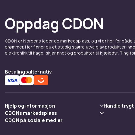
ASUS, Netgear
bygge hjemmene
Oppdag CDON
Moderne nettv
forbindelse t
CDON handler 
CDON er Nordens ledende markedsplass, og vi er her for både
Utforsk hele
drømmer. Her finner du et stadig større utvalg av produkter inne
elektronikk til hage, skjønnhet og produkter til kjæledyr. Ting for 
Trådlø
onlin
Betalingsalternativ
Trådløse rute
CDON finner d
ASUS, Netgear
Hjelp og informasjon
Handle trygt
bygge hjemmene
CDONs markedsplass
Vanlige spørsmål
Betaling
Moderne nettv
CDON på sosiale medier
Merchant Help Center
forbindelse t
Spor pakke
Levering
CDON handler 