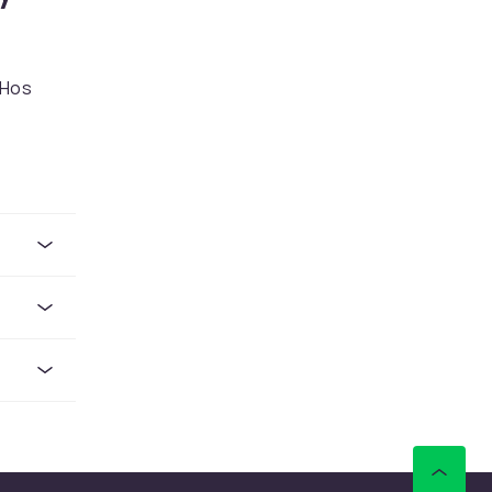
 Hos
P-Link,
kal
.
sk
tyr. Hos
yr
 Hos
P-Link,