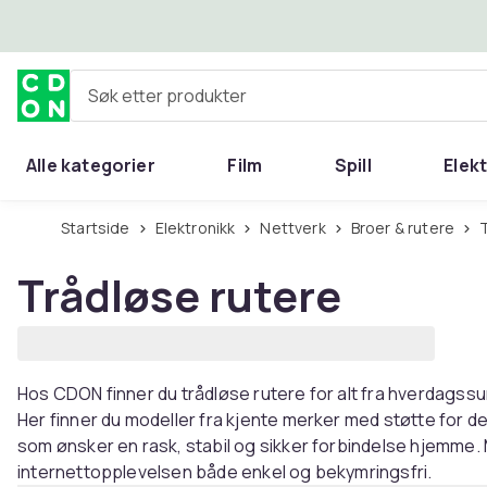
Hopp til hovedinnhold
Søk etter produkter
Alle kategorier
Film
Spill
Elek
Startside
Elektronikk
Nettverk
Broer & rutere
Trådløse rutere
Hos CDON finner du trådløse rutere for alt fra hverdagssurfi
Her finner du modeller fra kjente merker med støtte for 
som ønsker en rask, stabil og sikker forbindelse hjemme.
internettopplevelsen både enkel og bekymringsfri.