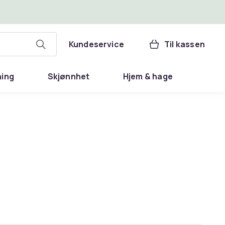
Kundeservice
Til kassen
ning
Skjønnhet
Hjem & hage