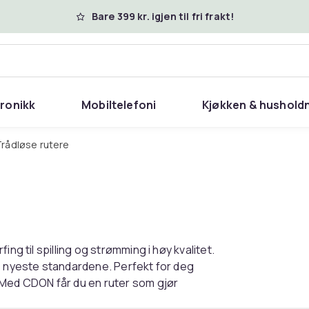
Bare 399 kr. igjen til fri frakt!
tronikk
Mobiltelefoni
Kjøkken & hushold
Trådløse rutere
ng til spilling og strømming i høy kvalitet.
de nyeste standardene. Perfekt for deg
 Med CDON får du en ruter som gjør