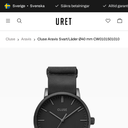
100 dagars öppet köp
Sverige • Svenska
Säkra betalningar
Alltid garanti
Cluse
Aravis
Cluse Aravis Svart/Läder Ø40 mm CW0101501010