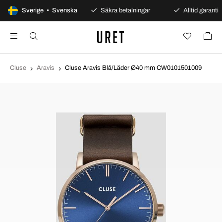
100 dagars öppet köp
Sverige • Svenska
Säkra betalningar
Alltid garanti
Cluse
Aravis
Cluse Aravis Blå/Läder Ø40 mm CW0101501009