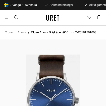
100 dagars öppet köp
Sverige • Svenska
Säkra betalningar
Alltid garanti
Cluse
Aravis
Cluse Aravis Blå/Läder Ø40 mm CW0101501008