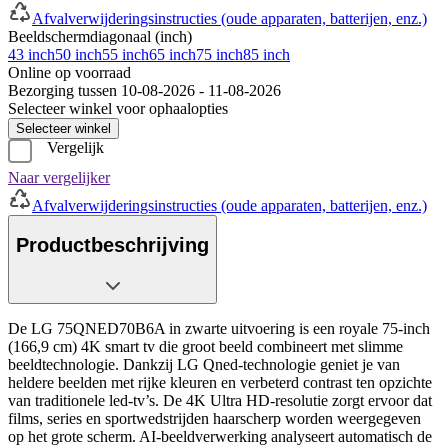
Afvalverwijderingsinstructies (oude apparaten, batterijen, enz.)
Beeldschermdiagonaal (inch)
43 inch
50 inch
55 inch
65 inch
75 inch
85 inch
Online op voorraad
Bezorging tussen 10-08-2026 - 11-08-2026
Selecteer winkel voor ophaalopties
Selecteer winkel
Vergelijk
Naar vergelijker
Afvalverwijderingsinstructies (oude apparaten, batterijen, enz.)
Productbeschrijving
De LG 75QNED70B6A in zwarte uitvoering is een royale 75-inch
(166,9 cm) 4K smart tv die groot beeld combineert met slimme
beeldtechnologie. Dankzij LG Qned-technologie geniet je van
heldere beelden met rijke kleuren en verbeterd contrast ten opzichte
van traditionele led-tv’s. De 4K Ultra HD-resolutie zorgt ervoor dat
films, series en sportwedstrijden haarscherp worden weergegeven
op het grote scherm. AI-beeldverwerking analyseert automatisch de