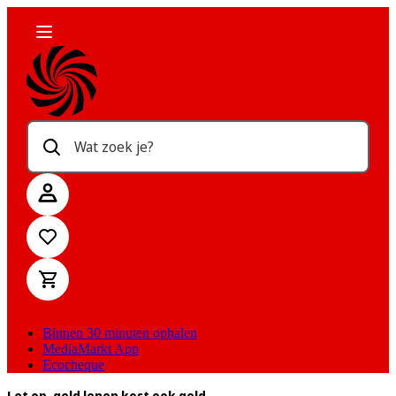
Wat zoek je?
Binnen 30 minuten ophalen
MediaMarkt App
Ecocheque
Let op, geld lenen kost ook geld.