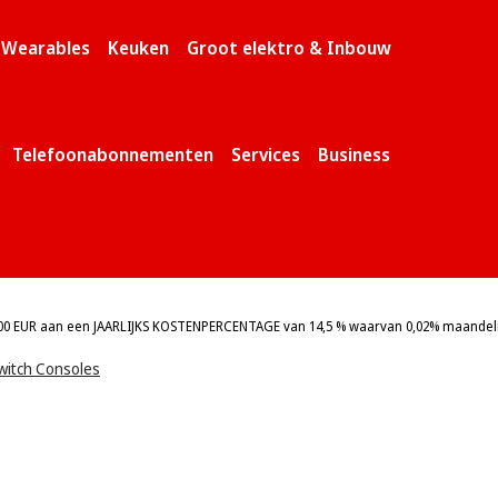
& Wearables
Keuken
Groot elektro & Inbouw
Telefoonabonnementen
Services
Business
0 EUR aan een JAARLIJKS KOSTENPERCENTAGE van 14,5 % waarvan 0,02% maandelijk
witch Consoles