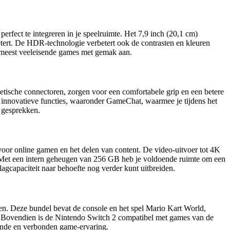
rfect te integreren in je speelruimte. Het 7,9 inch (20,1 cm)
betert. De HDR-technologie verbetert ook de contrasten en kleuren
 meest veeleisende games met gemak aan.
netische connectoren, zorgen voor een comfortabele grip en een betere
et innovatieve functies, waaronder GameChat, waarmee je tijdens het
 gesprekken.
 voor online gamen en het delen van content. De video-uitvoer tot 4K
. Met een intern geheugen van 256 GB heb je voldoende ruimte om een
gcapaciteit naar behoefte nog verder kunt uitbreiden.
ten. Deze bundel bevat de console en het spel Mario Kart World,
r. Bovendien is de Nintendo Switch 2 compatibel met games van de
epende en verbonden game-ervaring.