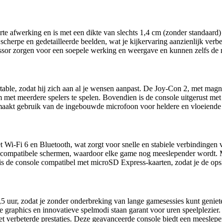
 afwerking en is met een dikte van slechts 1,4 cm (zonder standaard) pe
scherpe en gedetailleerde beelden, wat je kijkervaring aanzienlijk ver
ssor zorgen voor een soepele werking en weergave en kunnen zelfs de
rtable, zodat hij zich aan al je wensen aanpast. De Joy-Con 2, met mag
om met meerdere spelers te spelen. Bovendien is de console uitgerust m
 maakt gebruik van de ingebouwde microfoon voor heldere en vloeiende
t Wi-Fi 6 en Bluetooth, wat zorgt voor snelle en stabiele verbindingen
t op compatibele schermen, waardoor elke game nog meeslepender wordt
s de console compatibel met microSD Express-kaarten, zodat je de opsla
6,5 uur, zodat je zonder onderbreking van lange gamesessies kunt genie
 graphics en innovatieve spelmodi staan garant voor uren speelplezie
n met verbeterde prestaties. Deze geavanceerde console biedt een meesl