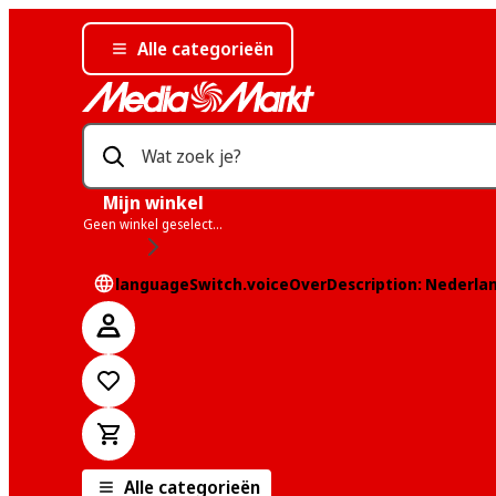
Alle categorieën
Wat zoek je?
Mijn winkel
Geen winkel geselecteerd
languageSwitch.voiceOverDescription: Nederla
Alle categorieën