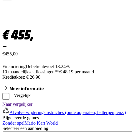
€
455,
–
€455,00
Financiering
Debetrentevoet 13.24%
10 maandelijkse aflossingen**
€ 48,19 per maand
Kredietkost: € 26,90
Meer informatie
Vergelijk
Naar vergelijker
Afvalverwijderingsinstructies (oude apparaten, batterijen, enz.)
Bijgeleverde games
Zonder spel
Mario Kart World
Selecteer een aanbieding