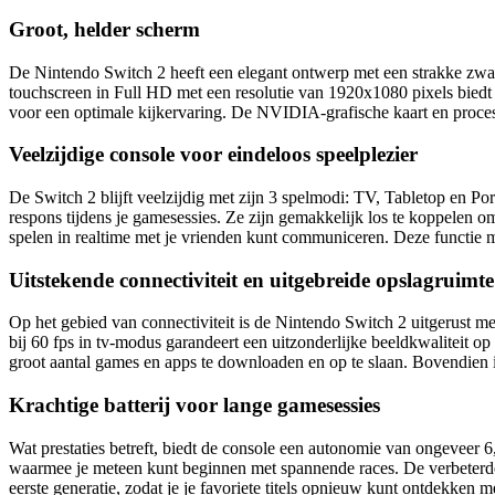
Groot, helder scherm
De Nintendo Switch 2 heeft een elegant ontwerp met een strakke zwarte
touchscreen in Full HD met een resolutie van 1920x1080 pixels biedt 
voor een optimale kijkervaring. De NVIDIA-grafische kaart en proce
Veelzijdige console voor eindeloos speelplezier
De Switch 2 blijft veelzijdig met zijn 3 spelmodi: TV, Tabletop en Po
respons tijdens je gamesessies. Ze zijn gemakkelijk los te koppelen 
spelen in realtime met je vrienden kunt communiceren. Deze functie
Uitstekende connectiviteit en uitgebreide opslagruimte
Op het gebied van connectiviteit is de Nintendo Switch 2 uitgerust me
bij 60 fps in tv-modus garandeert een uitzonderlijke beeldkwalitei
groot aantal games en apps te downloaden en op te slaan. Bovendien i
Krachtige batterij voor lange gamesessies
Wat prestaties betreft, biedt de console een autonomie van ongeveer 
waarmee je meteen kunt beginnen met spannende races. De verbeterde
eerste generatie, zodat je je favoriete titels opnieuw kunt ontdekke