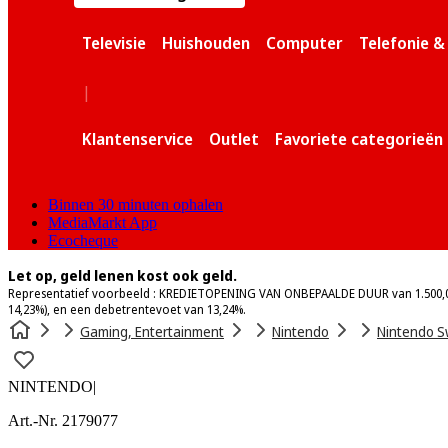
Televisie
Huishouden
Computer
Telefonie 
|
Klantenservice
Outlet
Favoriete categorieën
Binnen 30 minuten ophalen
MediaMarkt App
Ecocheque
Let op, geld lenen kost ook geld.
Representatief voorbeeld : KREDIETOPENING VAN ONBEPAALDE DUUR van 1.500,0
14,23%), en een debetrentevoet van 13,24%.
Gaming, Entertainment
Nintendo
Nintendo S
NINTENDO
|
Art.-Nr. 2179077