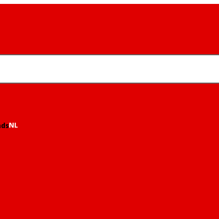
NL
nds