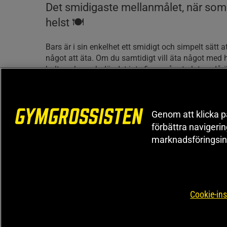
Det smidigaste mellanmålet, när som 
helst 🍽
Bars är i sin enkelhet ett smidigt och simpelt sätt a
något att äta. Om du samtidigt vill äta något med h
halt socker och där det inte finns något gluten, då 
Star Nutrition valet för dig. Star Nutrition har tagit 
bar som tilltalar alla som uppskattar härlig vardags
Star Nutrition Protein Bar kan du äta när som helst
Genom att klicka på
tar lätt med en eller kanske flera bars i väskan, fic
förbättra navigeri
du har alltid något gott och proteinrikt att njuta av.
marknadsföringsin
20 gram kvalitativt protein för dina muskle
Varje bar ger hela 20 g mjölkprotein, ett protein me
värde. Protein är ett viktigt näringsämne då det är
Cookie-ins
upp majoriteten av kroppens vävnader vilket inklud
högt intag av protein är därför viktigt för dig som vi
muskelmassan.