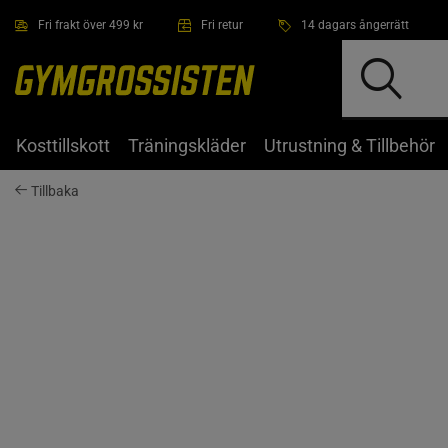
Hoppa till innehållet
Fri frakt över 499 kr
Fri retur
14 dagars ångerrätt
Kosttillskott
Träningskläder
Utrustning & Tillbehör
Tillbaka