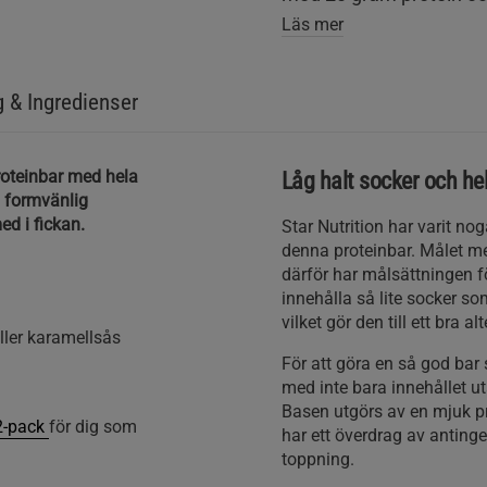
Läs mer
g & Ingredienser
proteinbar med hela
Låg halt socker och helt
n formvänlig
ed i fickan.
Star Nutrition har varit n
denna proteinbar. Målet med
därför har målsättningen fö
innehålla så lite socker so
vilket gör den till ett bra a
ller karamellsås
För att göra en så god bar 
med inte bara innehållet 
Basen utgörs av en mjuk p
12-pack
för dig som
har ett överdrag av anting
toppning.