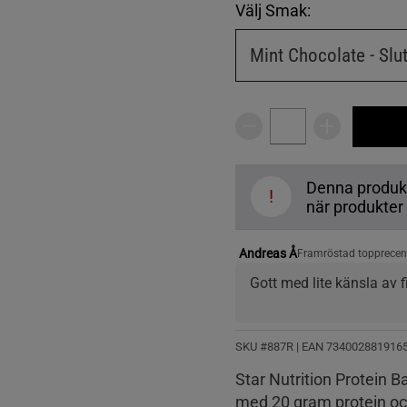
Välj Smak:
Mint Chocolate
- Slu
Denna produkt ä
!
när produkter å
Andreas Å
Framröstad topprecen
Gott med lite känsla av f
SKU #887R | EAN
734002881916
Star Nutrition Protein Ba
med 20 gram protein och