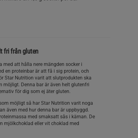
 fri från gluten
oga med att hålla nere mängden socker i
 en proteinbar är att få i sig protein, och
r Star Nutrition varit att slutprodukten ska
m möjligt. Denna bar är även helt glutenfri
lternativ för dig som ej äter gluten.
som möjligt så har Star Nutrition varit noga
utan även med hur denna bar är uppbyggd.
roteinmassa med smaksatt sås i kärnan. De
en mjölkchoklad eller vit choklad med