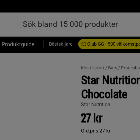
Produktguide
Bästsäljare
💥 Club GG - 500 välkomstp
Presentkort
Kosttillskott /
Bars /
Proteinba
Star Nutritio
Chocolate
Star Nutrition
27 kr
Ord.pris
27 kr