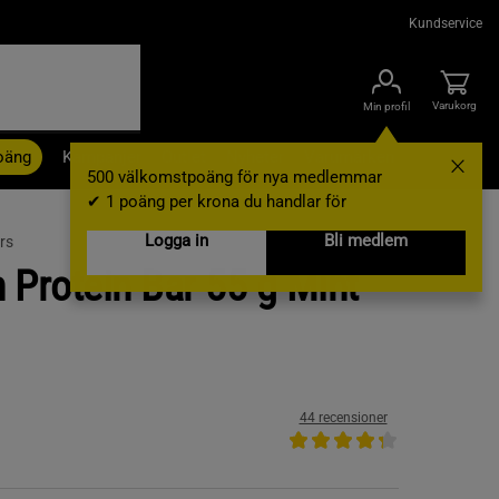
Kundservice
Varukorg
Min profil
oäng
Kampanjer
Outlet
Nyheter
Varumärken
500 välkomstpoäng för nya medlemmar
✔ 1 poäng per krona du handlar för
Logga in
Bli medlem
rs
n Protein Bar 55 g Mint
44 recensioner