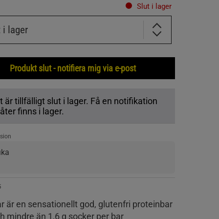
Slut i lager
t i lager
Produkt slut - notifiera mig via e-post
r tillfälligt slut i lager. Få en notifikation
ter finns i lager.
sion
ika
5
r är en sensationellt god, glutenfri proteinbar
 mindre än 1,6 g socker per bar