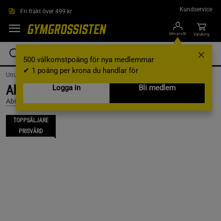
Hoppa till innehållet
Kundservice
Fri frakt över 499 kr
Min profil
Varukorg
500 välkomstpoäng för nya medlemmar
✔ 1 poäng per krona du handlar för
Utrustning & Tillbehör /
Hemmagym /
Hantlar
Abilica DumbBell 1 kg
Logga in
Bli medlem
Abilica
TOPPSÄLJARE
PRISVÄRD