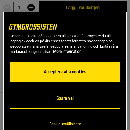
Lägg i varukorgen
Fri frakt över 499 kr
Fri retur
14 dagars ångerrätt
Genom att klicka på "acceptera alla cookies" samtycker du till
SKU #374275R | EAN
7051943742758
lagring av cookies på din enhet för att förbättra navigeringen på
webbplatsen, analysera webbplatsens användning och bistå i våra
Abilica dumbbell - Gedigen och välavvägd neoprenklädd hantel från
marknadsföringsinsatser.
More information
Abilica. Perfekt för hemmagymmet!
Läs mer
Acceptera alla cookies
Information
Recensioner
(13)
Spara val
Abilica dumbbell - Gedigen och välavvägd
neoprenklädd hantel från Abilica. Perfekt för
hemmagymmet!
Cookie-inställningar