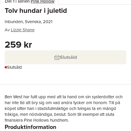
Del 1 i serien
Pine Hollow
Tolv hundar i juletid
Inbunden, Svenska, 2021
Av
Lizzie Shane
259 kr
Slutsåld
Slutsåld
Ben West har fullt upp med att ta hand om sin systerdotter och
har inte tid att bry sig om vad andra tycker om honom. Till på
köpet sitter han i stadsfullmäktige och tvingas ta en mängd
tråkiga, men nödvändiga, beslut. Som till exempel att sluta
finansiera Pine Hollows hundhem.
Produktinformation
Ally Gilmore har flytt storstaden för att tillbringa julen i Pine