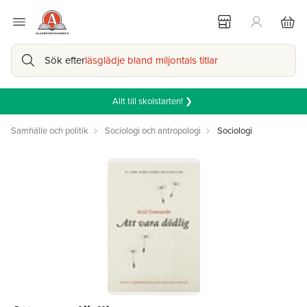
Sök efter
läsglädje bland miljontals titlar
Allt till skolstarten! ❯
Samhälle och politik
Sociologi och antropologi
Sociologi