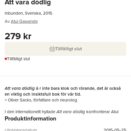
Att vara dödlig
Inbunden, Svenska, 2015
Av
Atul Gawande
279 kr
Tillfälligt slut
Tillfälligt slut
Att vara dödlig
ä r inte bara klok och rörande, det är också
en viktig och insiktsfull bok för vår tid.
< Oliver Sacks, författare och neurolog
I den internationellt hyllade
Att vara dödlig
konfronterar Atul
Produktinformation
Gawande, författare och kirurg, det faktum att vi alla en dag ska
dö.
Utgivningsdatum
2015-05-25