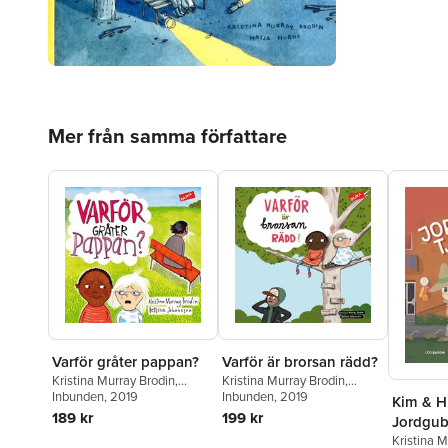
Hoppa över listan
Mer från samma författare
Varför gråter pappan?
Varför är brorsan rädd?
Kristina Murray Brodin
,
Kristina Murray Brodin
,
Bettina Johansson
Inbunden
, 2019
Bettina Johansson
Inbunden
, 2019
Kim & H
189 kr
199 kr
Jordgub
Kristina M