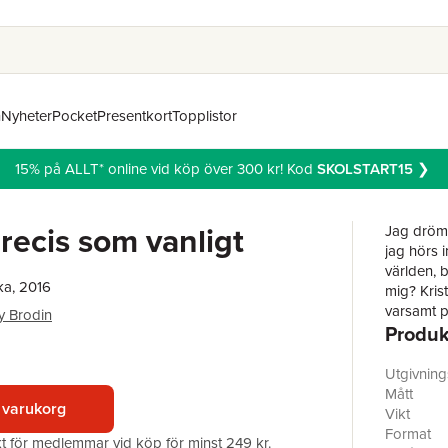
n
Nyheter
Pocket
Presentkort
Topplistor
15% på ALLT* online vid köp över 300 kr! Kod
SKOLSTART15
❯
precis som vanligt
Jag drömm
jag hörs i
världen, 
ka, 2016
mig? Kris
varsamt p
y Brodin
Produk
gestaltni
Utgivnin
Mått
 varukorg
Vikt
Format
akt för medlemmar vid köp för minst 249 kr.