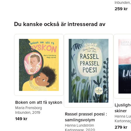
Brodin
Inbunden
259 kr
Hoppa över listan
Du kanske också är intresserad av
Boken om att få syskon
Ljusligh
Maria Frensborg
skiner
Inbunden
, 2019
Rassel prassel poesi :
Hanna Lu
149 kr
samlingsvolym
Kartonna
Hanna Lundström
279 kr
Kartonnage
, 2020