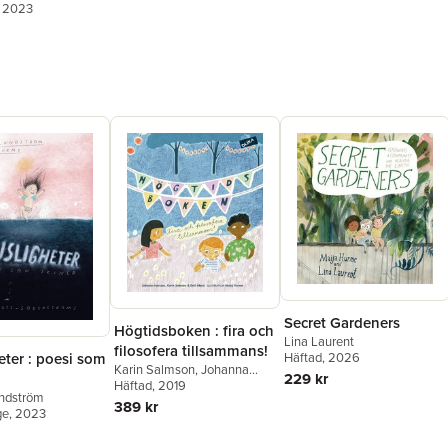
, 2023
Secret Gardeners
Högtidsboken : fira och
Lina Laurent
filosofera tillsammans!
Häftad
, 2026
eter : poesi som
Karin Salmson
,
Johanna
229 kr
Ivarsson
Häftad
, 2019
,
Emil Åkerö
ndström
389 kr
ge
, 2023