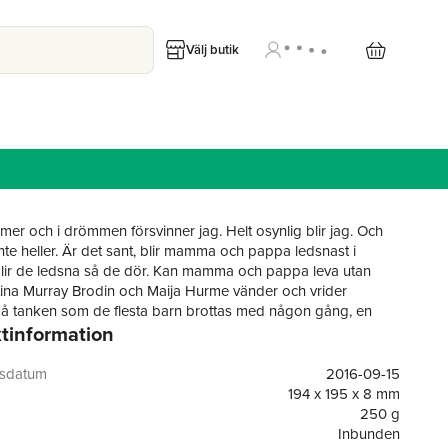
Välj butik
er och i drömmen försvinner jag. Helt osynlig blir jag. Och
nte heller. Är det sant, blir mamma och pappa ledsnast i
blir de ledsna så de dör. Kan mamma och pappa leva utan
tina Murray Brodin och Maija Hurme vänder och vrider
å tanken som de flesta barn brottas med någon gång, en
tinformation
ng som pendlar mellan verklighet och upplevelse.
gsdatum
2016-09-15
194 x 195 x 8 mm
250 g
Inbunden