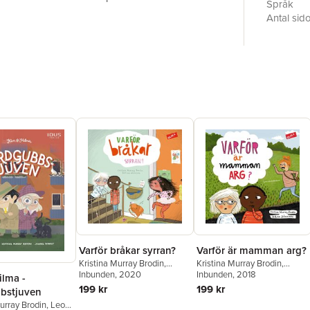
Språk
Antal sid
Upplaga
Förlag
Illustratör
ISBN
Varför bråkar syrran?
Varför är mamman arg?
Kristina Murray Brodin
,
Kristina Murray Brodin
,
Bettina Johansson
Inbunden
, 2020
Bettina Johansson
Inbunden
, 2018
ilma -
199 kr
199 kr
bstjuven
urray Brodin
,
Leo