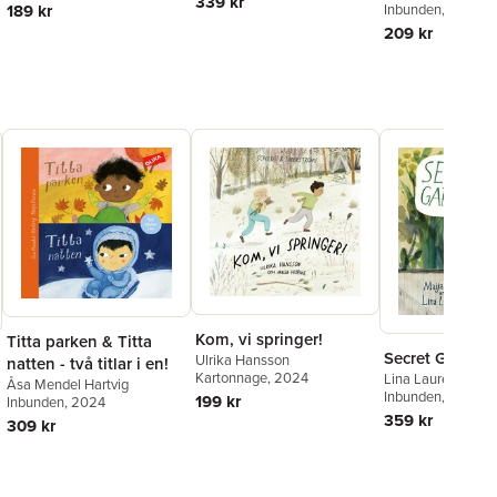
339 kr
189 kr
Brodin
Inbunden
, 2021
209 kr
Kom, vi springer!
Titta parken & Titta
Secret Gardene
Ulrika Hansson
natten - två titlar i en!
Kartonnage
, 2024
Lina Laurent
Åsa Mendel Hartvig
Inbunden
, 2024
199 kr
Inbunden
, 2024
359 kr
309 kr