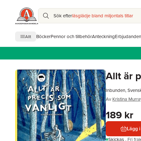
Sök efter
läsglädje bland miljontals titlar
Böcker
Pennor och tillbehör
Anteckning
Erbjudande
Allt
Allt är 
Inbunden, Svens
Av
Kristina Murra
189 kr
Lägg i
Skickas
.
Fri fr