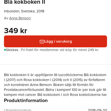
Blå kokboken II
Inbunden, Svenska, 2018
Av
Anna Benson
349 kr
Lägg i varukorg
Skickas
.
Fri frakt för medlemmar vid köp för minst 249 kr.
Blå kokboken II är uppföljaren till succéböckerna Blå kokboken
I (2017) och Rosa kokboken I (2014) och II (2015) av författaren
och konstnären Anna Benson. Boken säljs till förmån för
Prostatacancerförbundet. Bidra i kampen! 100 kr per bok går till
kampen mot cancer. Blå kokboken I och Rosa kokböckerna har
Produktinformation
vunnit pris tre gånger på World Gourmand Awards -
kokböckernas motsvarighet till Oscarsgalan. Böckerna
tapetserade dessutom Sverige genom såväl löpsedlar som
Utgivningsdatum
2018-09-20