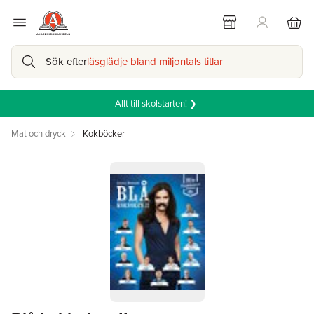
Sök efter
läsglädje bland miljontals titlar
Allt till skolstarten! ❯
Mat och dryck
Kokböcker