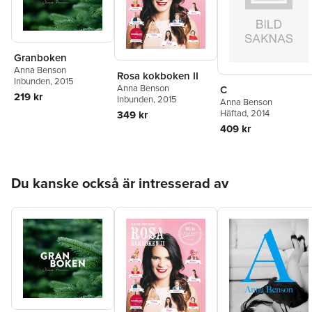
Stort nyhetsvärde: flera berättar om sin cancer för första gången
Gripande och personliga berättelser
Gråt blandas med skratt
12 paradrecept och tankar om mat
Granboken
Perfekt julklapp! Eller gåva till dig själv eller någon du tycker
Anna Benson
mycket om. För företag såväl som privatpersoner.
Rosa kokboken II
Inbunden
, 2015
Anna Benson
C
219 kr
Inbunden
, 2015
Anna Benson
Häftad
, 2014
349 kr
409 kr
Hoppa över listan
Du kanske också är intresserad av