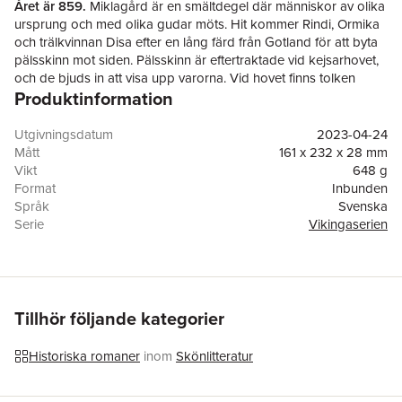
Året är 859.
Miklagård är en smältdegel där människor av olika
ursprung och med olika gudar möts. Hit kommer Rindi, Ormika
och trälkvinnan Disa efter en lång färd från Gotland för att byta
pälsskinn mot siden. Pälsskinn är eftertraktade vid kejsarhovet,
och de bjuds in att visa upp varorna. Vid hovet finns tolken
Produktinformation
Giulia som visar sig ha gotländsk bakgrund. Disa drömmer
sanndrömmar och varnar för överfall och jordbävningar. Den
unge kejsaren vill sprida den grekisk-ortodoxa tron, men hoten
Utgivningsdatum
2023-04-24
är många och hovintrigerna tätnar.
Mått
161 x 232 x 28 mm
Den nya tron lockar och Rindi vill låta döpa sig. Hennes önskan
Vikt
648 g
att lära sig läsa och skriva är stark, men Ormika tänker inte låta
Format
Inbunden
henne välja väg i livet.
Språk
Svenska
Miklagård
är den fjärde fristående delen i Agneta Arnesson
Serie
Vikingaserien
Westerdahls
Vikingaserien
, som av kritiker har jämförts med
Antal sidor
384
Röde Orm
.
Förlag
Historiska Media
ISBN
9789177899310
Tillhör följande kategorier
Historiska romaner
inom
Skönlitteratur