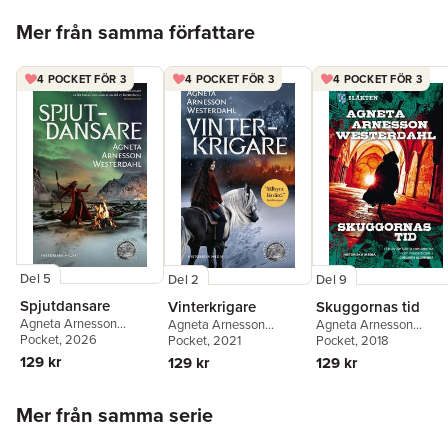
Hoppa över listan
Mer från samma författare
4 POCKET FÖR 3
4 POCKET FÖR 3
4 POCKET FÖR 3
Del 5
Del 9
Del 2
Spjutdansare
Skuggornas tid
Vinterkrigare
Agneta Arnesson
Agneta Arnesson
Agneta Arnesson
Westerdahl
Pocket
, 2026
Westerdahl
Pocket
, 2018
Westerdahl
Pocket
, 2021
129 kr
129 kr
129 kr
Hoppa över listan
Mer från samma serie