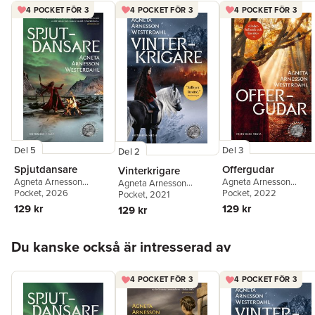
4 POCKET FÖR 3
4 POCKET FÖR 3
4 POCKET FÖR 3
Del 5
Del 3
Del 2
Spjutdansare
Offergudar
Vinterkrigare
Agneta Arnesson
Agneta Arnesson
Agneta Arnesson
Westerdahl
Pocket
, 2026
Westerdahl
Pocket
, 2022
Westerdahl
Pocket
, 2021
129 kr
129 kr
129 kr
Hoppa över listan
Du kanske också är intresserad av
4 POCKET FÖR 3
4 POCKET FÖR 3