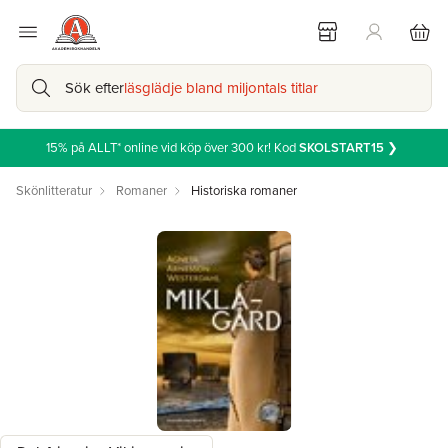
Sök efter
läsglädje bland miljontals titlar
15% på ALLT* online vid köp över 300 kr! Kod
SKOLSTART15
❯
Skönlitteratur
Romaner
Historiska romaner