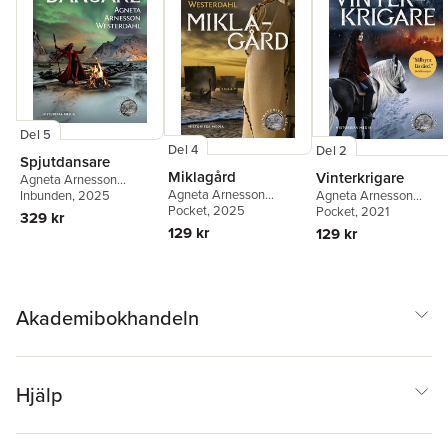
Del 5
Del 4
Del 2
Spjutdansare
Miklagård
Vinterkrigare
Agneta Arnesson
Agneta Arnesson
Agneta Arnesson
Westerdahl
Inbunden
, 2025
Westerdahl
Pocket
, 2025
Westerdahl
Pocket
, 2021
329 kr
129 kr
129 kr
Akademibokhandeln
Hjälp