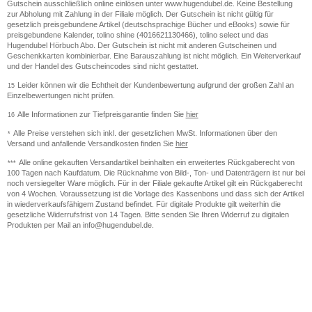
Gutschein ausschließlich online einlösen unter www.hugendubel.de. Keine Bestellung
zur Abholung mit Zahlung in der Filiale möglich. Der Gutschein ist nicht gültig für
gesetzlich preisgebundene Artikel (deutschsprachige Bücher und eBooks) sowie für
preisgebundene Kalender, tolino shine (4016621130466), tolino select und das
Hugendubel Hörbuch Abo. Der Gutschein ist nicht mit anderen Gutscheinen und
Geschenkkarten kombinierbar. Eine Barauszahlung ist nicht möglich. Ein Weiterverkauf
und der Handel des Gutscheincodes sind nicht gestattet.
Leider können wir die Echtheit der Kundenbewertung aufgrund der großen Zahl an
15
Einzelbewertungen nicht prüfen.
Alle Informationen zur Tiefpreisgarantie finden Sie
hier
16
Alle Preise verstehen sich inkl. der gesetzlichen MwSt. Informationen über den
*
Versand und anfallende Versandkosten finden Sie
hier
Alle online gekauften Versandartikel beinhalten ein erweitertes Rückgaberecht von
***
100 Tagen nach Kaufdatum. Die Rücknahme von Bild-, Ton- und Datenträgern ist nur bei
noch versiegelter Ware möglich. Für in der Filiale gekaufte Artikel gilt ein Rückgaberecht
von 4 Wochen. Voraussetzung ist die Vorlage des Kassenbons und dass sich der Artikel
in wiederverkaufsfähigem Zustand befindet. Für digitale Produkte gilt weiterhin die
gesetzliche Widerrufsfrist von 14 Tagen. Bitte senden Sie Ihren Widerruf zu digitalen
Produkten per Mail an info@hugendubel.de.