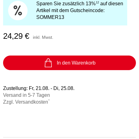
Vergissmeinnicht
39,99 €
Freida McFadden
12
Sparen Sie zusätzlich 13%
auf diesen
Tagesabreißkalender 2027 -
Hörbuch Downloads im Bundle
Science Fiction
Artikel mit dem Gutscheincode:
Praktische Tipps für 2027
Sonstiger Artikel
eBook epub
SOMMER13
Ulrich Thimm
12,95 €
16,99 €
Fremdsprachige Bücher
Das kleine Strandschlösschen
Statt
15,74 €
Band 1
Kalender
Rebecca Schulz
Taschenbücher
24,29 €
15,99 €
inkl. Mwst.
Hörbuch Download
Filmriss auf Immenhof
17,95 €
Karsten Dusse
In den Warenkorb
Buch (gebunden)
24,00 €
Zustellung:
Fr, 21.08. - Di, 25.08.
Versand in 5-7 Tagen
*
Zzgl. Versandkosten