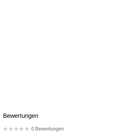
Filipp Yankovskiy, Inna Churikova, Artur Beschastnyy,
Stepan Abramov, Denis Karasyov, Vladimir Eryomin, Leonid
Kutsar, Vladimir Maksimov, Igor Savochkin, Leonid
Yarmolnik
Studio/Vertrieb
Tiberiusfilm
Produktart
Blu-ray
Gewicht
68 g
Größe (L/B/H)
168/131/12 mm
GTIN
4041658197199
Bewertungen
0 Bewertungen