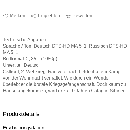
Merken
Empfehlen
Bewerten
Technische Angaben:
Sprache / Ton: Deutsch DTS-HD MA 5. 1, Russisch DTS-HD
MA 5. 1
Bildformat: 2, 35:1 (1080p)
Untertitel: Deutsc
Ostfront, 2. Weltkrieg: Ivan wird nach heldenhaftem Kampf
von der Wehrmacht verhaftet. Wie durch ein Wunder
überlebt er die brutale Kriegsgefangenschaft. Doch kaum zu
Hause angekommen, wird er zu 10 Jahren Gulag in Sibirien
verurteilt. Im Kampf mit der ständigen Kälte,
trotz Hunger, Gewalt und Ungerechtigkeit verliert Ivan nicht
die Hoffnung, eines Tages seine Tochter wiedersehen zu
Produktdetails
können.
Erscheinungsdatum