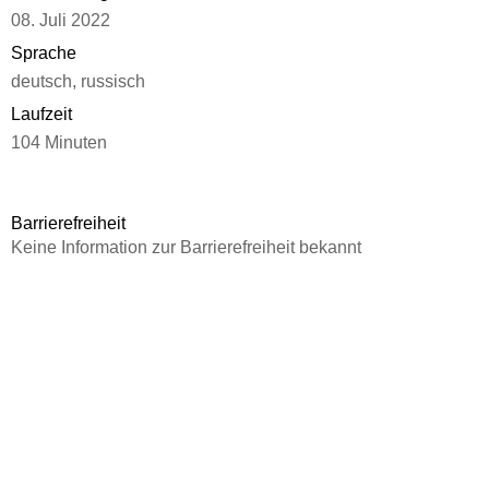
08. Juli 2022
Sprache
deutsch, russisch
Laufzeit
104 Minuten
FSK-Freigabe
16
Barrierefreiheit
Autor/Autorin
Keine Information zur Barrierefreiheit bekannt
Gleb Panfilov, Aleksandr Solzhenitsyn
Kamera/Fotos von
Mikhail Agranovich, Michael Hasaya
Komponiert von
Vadim Bibergan
Produziert von
Gleb Panfilov
Gespielt von