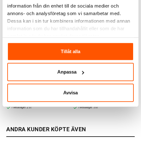
information från din enhet till de sociala medier och
annons- och analysföretag som vi samarbetar med.
Dessa kan i sin tur kombinera informationen med annan
information som du har tillhandahållit eller som de har
samlat in när du har använt deras tjänster.
Tillåt alla
Philips Hue
Philips Hue
Philips Hue Glob G93
Philips Hue Filament
Anpassa
Filament White Ambiance
White Glob 7,2W E27
E27
580lm 2100K Ø95
479,00 kr
369,00 kr
Avvisa
LÄGG I VARUKORG
LÄGG I VARUKORG
I webblager: 2 st
I webblager: 3 st
ANDRA KUNDER KÖPTE ÄVEN