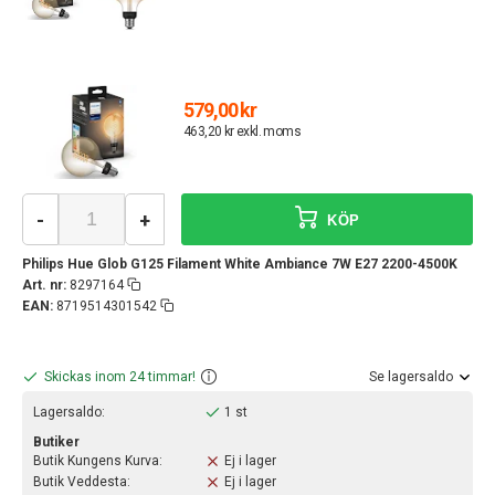
579,00 kr
463,20 kr exkl. moms
-
+
KÖP
Philips Hue Glob G125 Filament White Ambiance 7W E27 2200-4500K
Art. nr:
8297164
EAN:
8719514301542
Skickas inom 24 timmar!
Se lagersaldo
Lagersaldo:
1 st
Butiker
Butik Kungens Kurva:
Ej i lager
Butik Veddesta:
Ej i lager