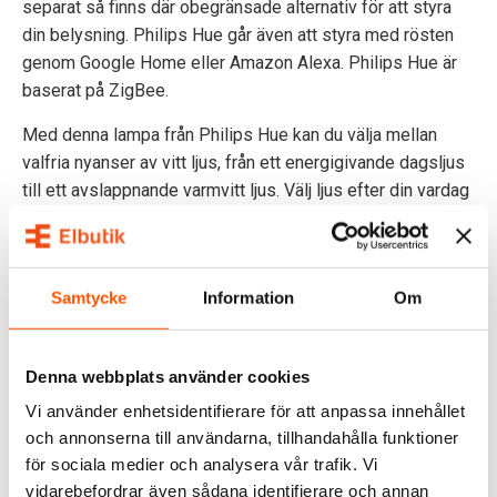
separat så finns där obegränsade alternativ för att styra
din belysning. Philips Hue går även att styra med rösten
genom Google Home eller Amazon Alexa. Philips Hue är
baserat på ZigBee.
Med denna lampa från Philips Hue kan du välja mellan
valfria nyanser av vitt ljus, från ett energigivande dagsljus
till ett avslappnande varmvitt ljus. Välj ljus efter din vardag
som förbättrar både humör och rutiner.
SPECIFIKATIONER
Samtycke
Information
Om
OMDÖMEN
FRÅGOR & SVAR
Denna webbplats använder cookies
Vi använder enhetsidentifierare för att anpassa innehållet
och annonserna till användarna, tillhandahålla funktioner
för sociala medier och analysera vår trafik. Vi
ALTERNATIVA PRODUKTER
vidarebefordrar även sådana identifierare och annan