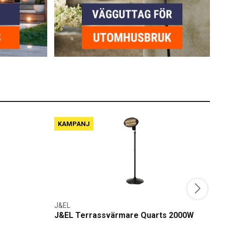
KAMPANJ
J&EL
G
J&EL Terrassvärmare Quarts 2000W
G
m