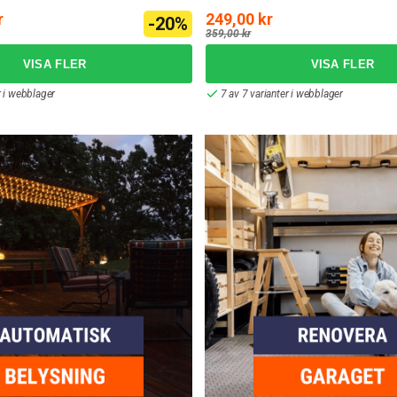
r
249,00 kr
-20%
359,00 kr
r i webblager
7 av 7 varianter i webblager