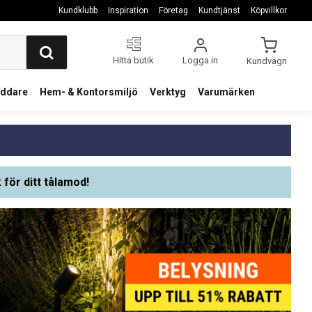
Kundklubb
Inspiration
Företag
Kundtjänst
Köpvillkor
Hitta butik
Logga in
Kundvagn
addare
Hem- & Kontorsmiljö
Verktyg
Varumärken
 för ditt tålamod!