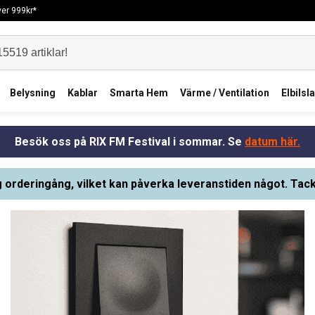
över 999kr*
Belysning
Kablar
Smarta Hem
Värme / Ventilation
Elbilsl
Besök oss på RIX FM Festival i sommar. Se
datum här.
g orderingång, vilket kan påverka leveranstiden något. Tack