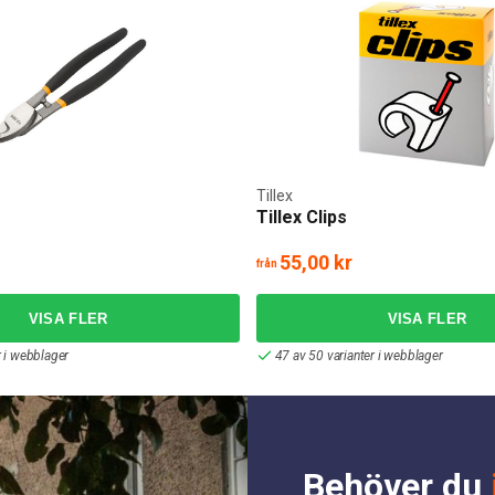
Tillex
Tillex Clips
55,00 kr
från
r i webblager
47 av 50 varianter i webblager
Behöver du