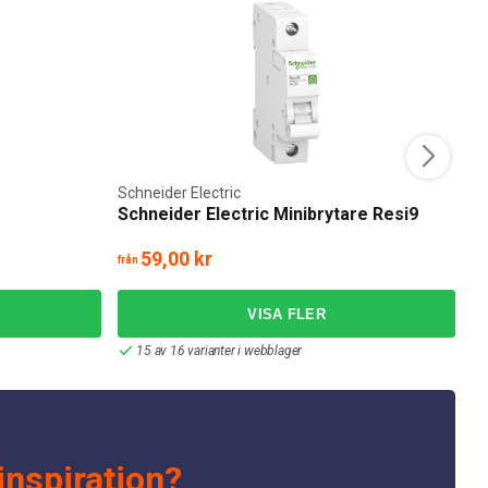
Schneider Electric
Ea
Schneider Electric Minibrytare Resi9
E
59,00 kr
från
frå
15 av 16 varianter i webblager
inspiration?