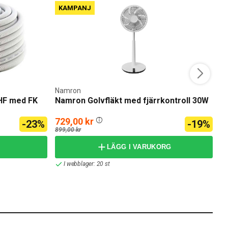
KAMPANJ
Namron
Ea
 HF med FK
Namron Golvfläkt med fjärrkontroll 30W
N
729,00 kr
-23%
-19%
frå
899,00 kr
23
LÄGG I VARUKORG
I webblager: 20 st