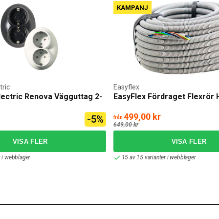
KAMPANJ
tric
Easyflex
lectric Renova Vägguttag 2-
EasyFlex Fördraget Flexrör
499,00 kr
-5%
från
649,00 kr
r i webblager
15 av 15 varianter i webblager