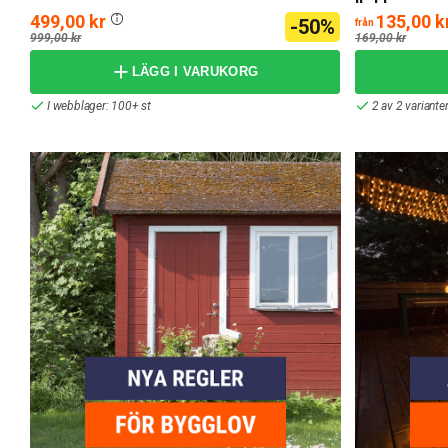
499,00 kr
135,00 k
-50%
från
999,00 kr
169,00 kr
LÄGG I VARUKORG
I webblager: 100+ st
2 av 2 variante