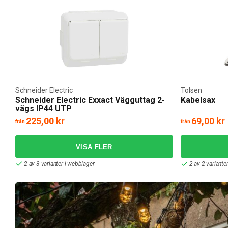
Schneider Electric
Tolsen
Schneider Electric Exxact Vägguttag 2-
Kabelsax
vägs IP44 UTP
225,00 kr
69,00 kr
från
från
2 av 3 varianter i webblager
2 av 2 variante