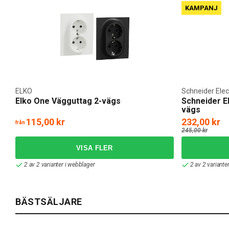
KAMPANJ
ELKO
Schneider Elec
Elko One Vägguttag 2-vägs
Schneider E
vägs
115,00 kr
232,00 kr
från
245,00 kr
2 av 2 varianter i webblager
2 av 2 variante
BÄSTSÄLJARE